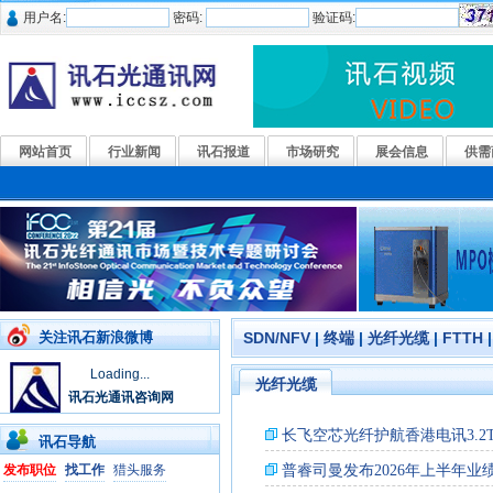
用户名:
密码:
验证码:
网站首页
行业新闻
讯石报道
市场研究
展会信息
供需
关注讯石新浪微博
SDN/NFV
|
终端
|
光纤光缆
|
FTTH
Loading...
光纤光缆
讯石光通讯咨询网
讯石导航
发布职位
找工作
猎头服务