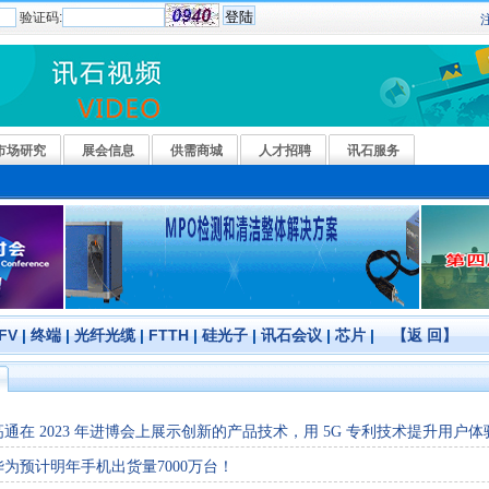
验证码:
市场研究
展会信息
供需商城
人才招聘
讯石服务
FV
|
终端
|
光纤光缆
|
FTTH
|
硅光子
|
讯石会议
|
芯片
|
【返 回】