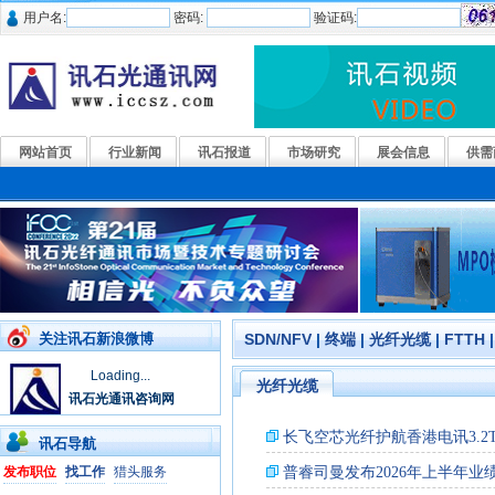
用户名:
密码:
验证码:
网站首页
行业新闻
讯石报道
市场研究
展会信息
供需
关注讯石新浪微博
SDN/NFV
|
终端
|
光纤光缆
|
FTTH
Loading...
光纤光缆
讯石光通讯咨询网
讯石导航
发布职位
找工作
猎头服务