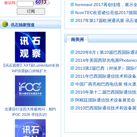
验证码:
*
formnext 2017再创佳绩
ficonTEC欢迎诸位莅临2017
2017年第17届欧洲通讯展 讯
讯石独家报道
南美洲
2020年8月 | 第10届巴西国际通讯
2014年美国西部光电展Photonics 
【讯石观察】AXT获Lumentum长协
2013第2届巴西（对保罗）国际
InP供需缺口持续扩大
2011年巴西国际通信技术和设备展览会
中国厂商亮相巴西电信展 烽火逐
2010年第十二届巴西国际通信
阿根廷国际通信技术设备展览会
2010巴西国际通信技术和设备展览会
光通信行业四大终极拷问，相约
IFOC 2026 寻找共识!