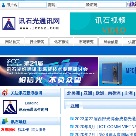
用户名:
密码:
验证码:
网站首页
行业新闻
讯石报道
市场研究
展会信息
供需
关注讯石新浪微博
北美洲
|
亚洲
|
欧洲
|
南美洲
|
非洲
Loading...
亚洲
讯石光通讯咨询网
2023第22届西部光博会成都光
讯石导航
2020年6月 | ICT COMM VIET
发布职位
找工作
猎头服务
2020年2月 | 第28届印度国