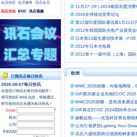
会员动态
会员服务
讯石会员
11月27~29 | 2019泰国
讯石活动
IFOC
讯石视频
2016全球移动宽带论坛
第22届印度国际通讯展1月21日
2012年韩国国际光电产业展览会PHO
日本第13届光通信技术展（FOE
2012年日本光电展
2012第十一届中国（上海）国
欧洲
订阅讯石每日快讯
2026-08-07每日快讯
MWC 2026前瞻：AI落地网络
欢迎您订阅讯石每日快讯邮件！
OIF携35家企业亮相ECOC 20
填写您的E-MAIL信息，审核通过，
MWC2025前瞻：是热浪来袭还
即可收到讯石光通讯每日快讯！
OIF将在ECOC 2024期间举
Email:
*
姓名
扬帆起航——光迅科技将在都柏林参
公司
让光引领梦想Lighting Your 
手机/QQ
讯石六盛组团前往德国柏林参展