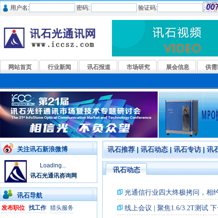
用户名:
密码:
验证码:
网站首页
行业新闻
讯石报道
市场研究
展会信息
供需
关注讯石新浪微博
讯石推荐
|
讯石动态
|
讯石专访
|
讯
Loading...
讯石动态
讯石光通讯咨询网
讯石导航
发布职位
找工作
猎头服务