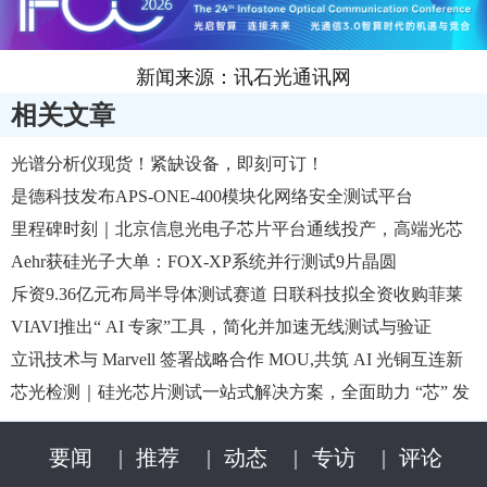
新闻来源：讯石光通讯网
相关文章
光谱分析仪现货！紧缺设备，即刻可订！
是德科技发布APS-ONE-400模块化网络安全测试平台
里程碑时刻｜北京信息光电子芯片平台通线投产，高端光芯
片国产化
Aehr获硅光子大单：FOX-XP系统并行测试9片晶圆
斥资9.36亿元布局半导体测试赛道 日联科技拟全资收购菲莱
测试
VIAVI推出“ AI 专家”工具，简化并加速无线测试与验证
立讯技术与 Marvell 签署战略合作 MOU,共筑 AI 光铜互连新
生态
芯光检测｜硅光芯片测试一站式解决方案，全面助力 “芯” 发
展
要闻
|
推荐
|
动态
|
专访
|
评论