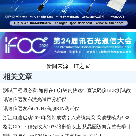
新闻来源：IT之家
相关文章
测试工程师必看!如何在10分钟内快速排查误码仪BER测试故
障
讯速信远发布激光噪声分析仪
讯速信远发布67GHz高频RIN测试仪
浙江电信启动2026年预制成端引入光缆集采 采购规模为3.38
万芯公里
格芯CEO：硅光收入2026将翻倍以上 从晶圆迈向完整光学引
擎
特斯拉与SpaceX投168亿美元共建Terafab芯片工厂