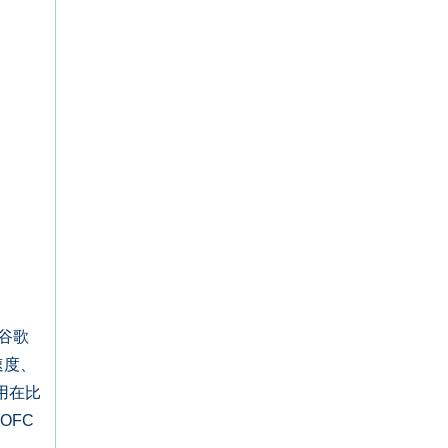
谷歌
速度、
用在比
OFC