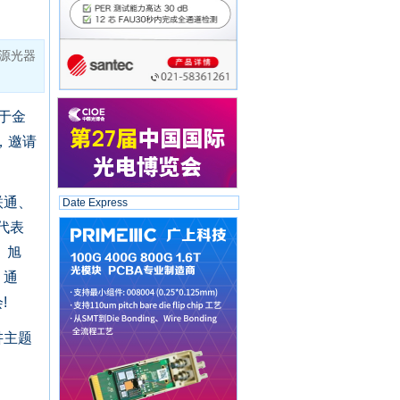
源光器
于金
，邀请
联通、
Date Express
为代表
、旭
、通
!
讲主题