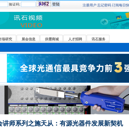
验证码:
注册用户
忘记密码
订阅
每日
市场研究
展会信息
供需商城
人才招聘
讯石服务
会讲师系列之施天从：有源光器件发展新契机