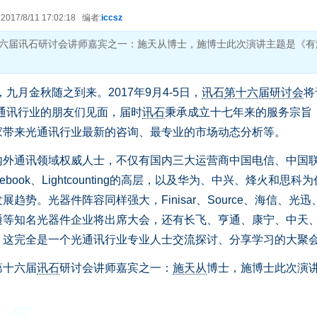
17/8/11 17:02:18 编者:
iccsz
六届讯石研讨会讲师嘉宾之一：施天从博士，施博士此次演讲主题是《有
九月金秋随之到来。2017年9月4-5日，
讯石
第十六届研讨会
将
通讯行业的朋友们见面，届时
讯石
秉承成立十七年来的服务宗旨
家带来光通讯行业最新的咨询、最专业的市场动态分析等。
通讯领域权威人士，不仅有国内三大运营商中国电信、中国
ook、Lightcounting的高层，以及华为、中兴、烽火和思科
势。光器件阵容同样强大，Finisar、Source、海信、光迅
通等知名光器件企业将出席大会，还有长飞、亨通、康宁、中天
这完全是一个光通讯行业专业人士交流探讨、分享学习的大聚会
十六届
讯石
研讨会讲师嘉宾之一：
施天从
博士，施博士此次演