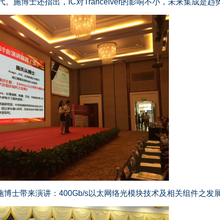
。施博士还指出，IC对Tranceiver的影响不小，未来集成是趋
施博士带来演讲：400Gb/s以太网络光模块技术及相关组件之发