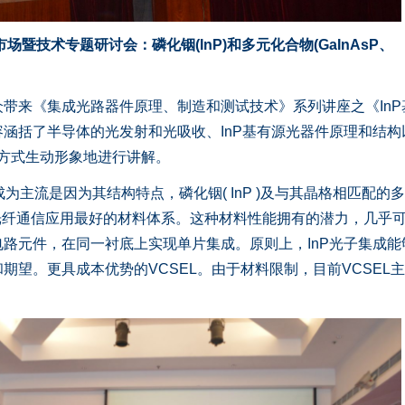
暨技术专题研讨会：磷化铟(InP)和多元化合物(GaInAsP、
带来《集成光路器件原理、制造和测试技术》系列讲座之《InP
涵括了半导体的光发射和光吸收、InP基有源光器件原理和结构
的方式生动形象地进行讲解。
)成为主流是因为其结构特点，磷化铟( InP )及与其晶格相匹配的
s)是目前光纤通信应用最好的材料体系。这种材料性能拥有的潜力，几乎
路元件，在同一衬底上实现单片集成。原则上，InP光子集成能
期望。更具成本优势的VCSEL。由于材料限制，目前VCSEL