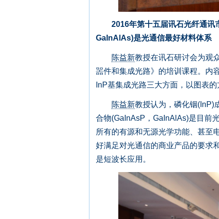
2016年第十五届讯石光纤通讯市场
GaInAlAs)是光通信最好材料体系
陈益新
教授在讯石研讨会为观众
噐件和集成光路》的培训课程。内容
InP基集成光路三大方面，以图表
陈益新
教授认为，磷化铟(InP
合物(GaInAsP，GaInAlA
所有的有源和无源光学功能、甚至电
好满足对光通信的商业产品的要求和
是短波长应用。