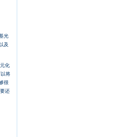
基光
以及
多元化
可以将
够很
主要还