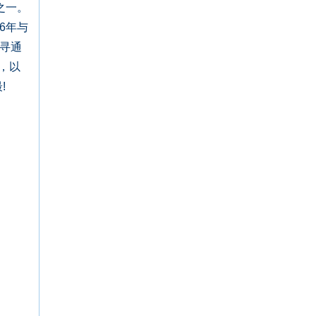
之一。
6年与
寻通
，以
!