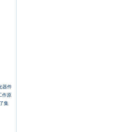
光器件
工作原
了集