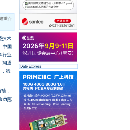
隆重介
暨技术
、中国
享行业
、翔通
Date Express
厂，我
领袖，
会员
陈