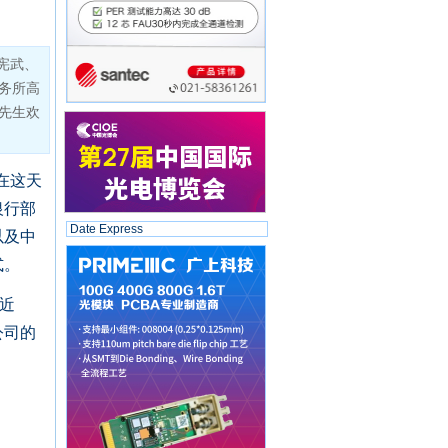
宪武、
务所高
先生欢
在这天
银行部
Date Express
以及中
式。
近
公司的