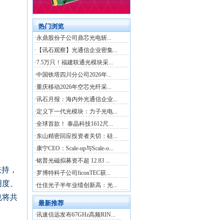
扶持，
明度、
也将共