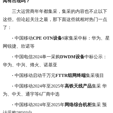
闻有出现吗？
三大运营商年年都集采，集采的内容也不止以下
这些。但论起关注之最，那下面这些就相对热门一点
了：
·
中国移动
CPE OTN设备
9家集采中标：华为、星
网锐捷、欣诺等
·
中国电信2024单一采购
DWDM设备
中标公示：
华为、中兴、烽火、诺基亚
·
中国移动启动千万元
FTTR组网终端
集采项目
·
中国移动2024年至2025年
高铁天线产品
集采 华
为、中天、通宇等6厂商中选
·
中国移动2024年至2025年
网络综合机柜
集采 预
计采购28503台