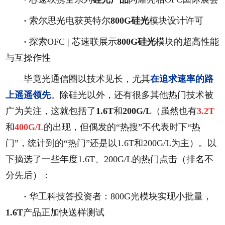
·
索尔思光电获英特尔
800G硅光
模块设计许可
·
探索OFC | 芯速联展示
800G硅光
模块的超高性能
与互操作性
毕竟光通信圈以技术见长，尤其
在追求速率的路
上遥遥领先
。除硅光以外，还有很多其他热门技术被
广为关注，这就包括了
1.6T
和
200G/L
（虽然也有
3.2T
和
400G/L
的出现，但偶发的“热搜”不代表时下“热
门”，统计到的“热门”还是以1.6T和200G/L为主）。以
下摘选了一些年度1.6T、200G/L的热门点击（排名不
分先后）：
·
华工科技答投资者：800G光模块实现小批量，
1.6T
产品正加快送样测试