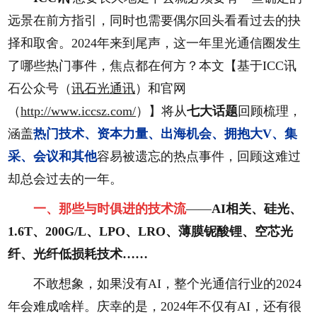
远景在前方指引，同时也需要偶尔回头看看过去的抉
择和取舍。2024年来到尾声，这一年里光通信圈发生
了哪些热门事件，焦点都在何方？本文【基于ICC讯
石公众号（
讯石光通讯
）和官网
（
http://www.iccsz.com/
）】将从
七大话题
回顾梳理，
涵盖
热门技术、资本力量、出海机会、拥抱大V、集
采、会议和其他
容易被遗忘的热点事件，回顾这难过
却总会过去的一年。
一、那些与时俱进的技术流
——
AI相关、硅光、
1.6T、200G/L、LPO、LRO、薄膜铌酸锂、空芯光
纤、光纤低损耗技术……
不敢想象，如果没有AI，整个光通信行业的2024
年会难成啥样。庆幸的是，2024年不仅有AI，还有很