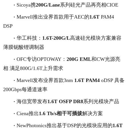
·
Sicoya携
200G/Lane
系列硅光产品再亮相CIOE
·
Marvell推出业界首款用于AEC的
1.6T
PAM4
DSP
·
华工科技：
1.6T-200G/L
高速硅光模块方案兼容
薄膜铌酸锂调制器
·
OFC专访OPTOWAY：
200G EML
和CW光源亮
相 满足800G/1.6T上升需求
·
Marvell发布业界首款3nm
1.6T PAM4
oDSP 具备
200Gbps每通道速率
·
海信宽带发布
1.6T OSFP DR8
系列光模块产品
·
Ciena推出
1.6 Tb/s相干可插拔
解决方案
·
NewPhotonics推出基于DSP的光模块应用的
1.6T