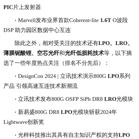
PIC
片上发射器
·
Marvell发布业界首款Coherent-lite
1.6T
O波段
DSP 助力园区数据中心互连
除此之外，相对受关注的技术还有
LPO、LRO、
薄膜铌酸锂、空芯光纤
和
光纤低损耗技术
等，以下摘
选了一些年度热点关注（排名不分先后）：
·
DesignCon 2024 | 立讯技术演示800G
LPO
系列
产品 引领高速互连技术新潮流
·
立讯技术发布800G OSFP SiPh DR8
LRO
光模块
·
新易盛800G DR8
LPO
光模块斩获2024年
Lightwave创新奖
·
光梓科技推出其具有自主知识产权的支持
LPO