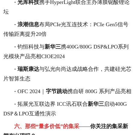
·
光库科技
携手HyperLight联合主办薄膜铌酸锂论
坛
·
浪潮信息
布局PCIe光互连技术：PCIe Gen5信号
传输距离提升20倍
·
钧恒科技与
新华三
携400G/800G DSP&LPO系列
光模块产品亮相CIOE2024
·
瑞斯康达
与弘光向尚达成战略合作，共建硅光芯
片智算生态
·
OFC 2024｜
字节跳动
携自研 800G 系列产品亮相
·
拓展光互联边界 ICC讯石联合
新华三
启动400G
DSP＆LPO互通性演示
六、
那些“量多价低”的集采
——
你关注的集采新