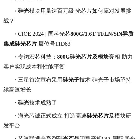
·
硅光
模块用量达百万级 光芯片如何应对发展挑
战？
·
CIOE 2024 | 国科光芯
800G/1.6T TFLN/SiN异质
集成硅光芯片
展位号11D83
·
专访宏芯科技：
800G硅光芯片及模块
亮相 助力
客户实现成本和性能平衡
·
三星首次宣布采用
硅光子
技术 硅光子市场望持
续高速增长
·
硅光
技术成熟了
·
海光芯诚正式成立 打造高速
硅光芯片
及模块研
发平台
·
芯速联携全系列
硅光产品
闪耀亮相OFC国际展会