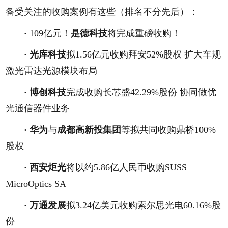
备受关注的收购案例有这些（排名不分先后）：
·
109亿元！
是德科技
将完成重磅收购！
·
光库科技
拟1.56亿元收购拜安52%股权 扩大车规
激光雷达光源模块布局
·
博创科技
完成收购长芯盛42.29%股份 协同做优
光通信器件业务
·
华为
与
成都高新投集团
等拟共同收购鼎桥100%
股权
·
西安炬光
将以约5.86亿人民币收购SUSS
MicroOptics SA
·
万通发展
拟3.24亿美元收购索尔思光电60.16%股
份