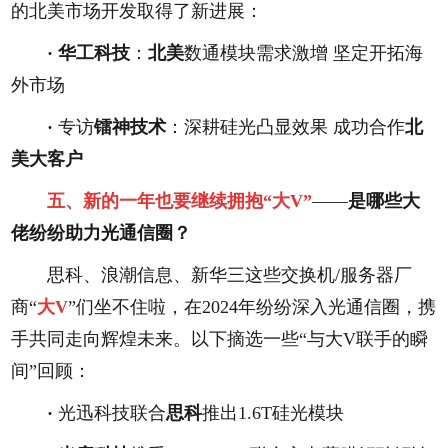
的北美市场开发取得了新进展：
·
华工科技
：
北美
数通模块需求激增 坚定开拓海
外市场
·
专访
镭神技术
：深耕硅光凸显效果 成功合作
北
美大客户
五、
新的一年也要继续拥抱“大V”
——
是哪些大
佬纷纷助力光通信圈？
思科、浪潮信息、新华三这些交换机/服务器厂
商“
大V
”们坐不住啦，在2024年纷纷深入光通信圈，携
手共同走向辉煌未来。以下摘选一些“与大V联手的瞬
间”回顾：
·
光迅科技联合
思科
推出1.6T硅光模块