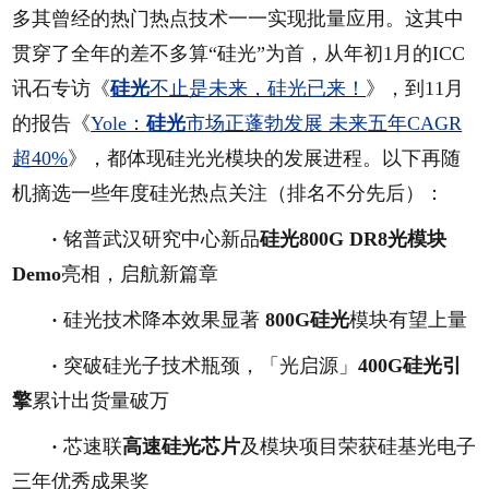
多其曾经的热门热点技术一一实现批量应用。这其中
贯穿了全年的差不多算“硅光”为首，从年初1月的ICC
讯石专访《
硅光
不止是未来，硅光已来！
》，到11月
的报告《
Yole：
硅光
市场正蓬勃发展 未来五年CAGR
超40%
》，都体现硅光光模块的发展进程。以下再随
机摘选一些年度硅光热点关注（排名不分先后）：
·
铭普武汉研究中心新品
硅光800G DR8光模块
Demo
亮相，启航新篇章
·
硅光技术降本效果显著
800G硅光
模块有望上量
·
突破硅光子技术瓶颈，「光启源」
400G硅光引
擎
累计出货量破万
·
芯速联
高速硅光芯片
及模块项目荣获硅基光电子
三年优秀成果奖