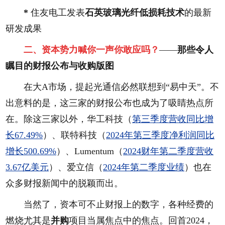
*
住友电工发表
石英玻璃光纤低损耗技术
的最新
研发成果
二、
资本势力喊你一声你敢应吗？
——
那些令人
瞩目的财报公布与收购版图
在大A市场，提起光通信必然联想到“易中天”。不
出意料的是，这三家的财报公布也成为了吸睛热点所
在。除这三家以外，华工科技（
第三季度营收同比增
长67.49%
）、联特科技（
2024年第三季度净利润同比
增长500.69%
）、Lumentum（
2024财年第二季度营收
3.67亿美元
）、爱立信（
2024年第二季度业绩
）也在
众多财报新闻中的脱颖而出。
当然了，资本可不止财报上的数字，各种经费的
燃烧尤其是
并
购
项目当属焦点中的焦点。回首2024，