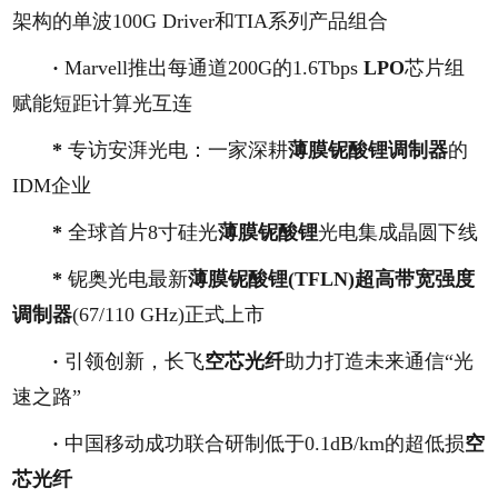
架构的单波100G Driver和TIA系列产品组合
·
Marvell推出每通道200G的1.6Tbps
LPO
芯片组
赋能短距计算光互连
*
专访安湃光电：一家深耕
薄膜铌酸锂调制器
的
IDM企业
*
全球首片8寸硅光
薄膜铌酸锂
光电集成晶圆下线
*
铌奥光电最新
薄膜铌酸锂(TFLN)
超高带宽强度
调制器
(67/110 GHz)正式上市
·
引领创新，长飞
空芯光纤
助力打造未来通信“光
速之路”
·
中国移动成功联合研制低于0.1dB/km的超低损
空
芯光纤