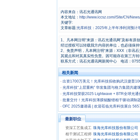
内容来自：讯石光通讯网
本文地址：
http://www.iccsz.com//Site/CN/Ne
关键字:
文章标题:
光库科技：2025年上半年净利润预计增长
1、凡本网注明“来源：讯石光通讯网”及标有
经过授权可以转载我方内容的单位，也必须保持
2、免责声明，凡本网注明“来源：XXX（非讯
其观点和对其真实性负责。因可能存在第三方转
联系方式：讯石光通讯网新闻中心 电话：0755-8296
相关新闻
·
出资1700万美元！光库科技拟收购武汉捷普10
·
光库科技“上层重构” 华发集团与格力集团共建
·
光库科技荣获2025 Lightwave + BTR全球
·
批量交付！光库科技薄膜铌酸锂相干驱动调制
户
·
OFC 2025邀请函 | 欢迎莅临光库科技展台 565