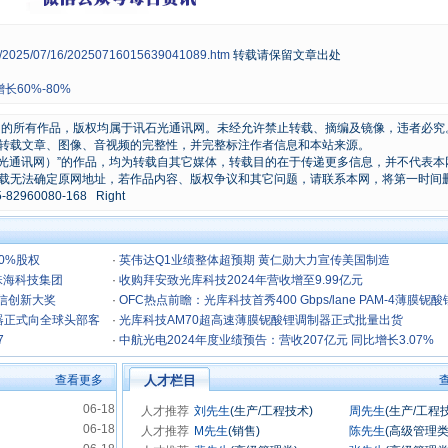
ws/2025/07/16/20250716015639041089.htm
转载请保留文章出处
60%-80%
原创的所有作品，版权均属于讯石光通讯网。未经允许禁止转载、摘编及镜像，违者必究
转载文章、图像、音视频的完整性，并完整标注作者信息和本站来源。
石光通讯网）”的作品，均为转载自其它媒体，转载目的在于传递更多信息，并不代表本
载无法确定原网地址，若作品内容、版权争议和其它问题，请联系本网，将第一时间
0080-168 Right
0%股权
·
英伟达Q1业绩整体超预期 黄仁勋大力宣传美国制造
珠海科技集团
·
收购拜安致光库科技2024年营收增至9.99亿元
光通信创新大奖
·
OFC热点前瞻：光库科技首秀400 Gbps/lane PAM-4薄膜铌
器正式向全球头部客
制器芯片
·
光库科技AM70超高速薄膜铌酸锂调制器正式批量出货
7
·
中航光电2024年度业绩预告：营收207亿元 同比增长3.07%