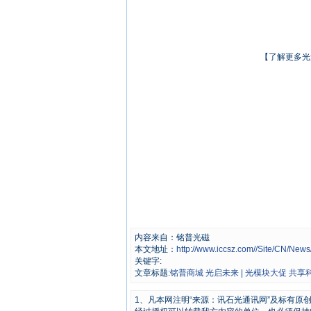
【了解更多光
内容来自：铭普光磁
本文地址：
http://www.iccsz.com//Site/CN/Ne
关键字:
文章标题:
铭普商城 光启未来 | 光模块大促 共享
1、凡本网注明“来源：讯石光通讯网”及标有