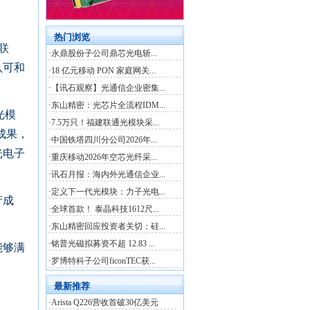
联
认可和
光模
成果，
光电子
产成
能够满