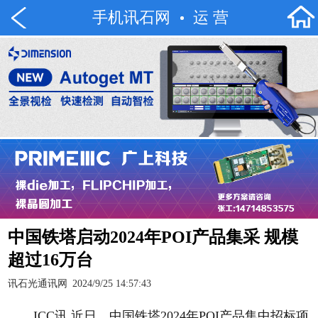
手机讯石网
运 营
中国铁塔启动2024年POI产品集采 规模
超过16万台
讯石光通讯网
2024/9/25 14:57:43
ICC讯 近日，中国铁塔2024年POI产品集中招标项