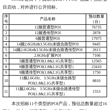
目启动，对外进行公开招标。
序
预估数量
产品名称
号
（台）
1
12频普通型POI
76735
2
12频透传型POI
2878
3
6频普通型POI
17975
4
14频2.6GHz&3.5GHz末级合路型POI
9445
5
14频2.6GHz&3.5GHz末级合路透传型POI
2613
6
2.6GHz扩展POI
7166
7
5频普通型POI(1.8&2.1G共享型）
12565
8
9频普通型POI(1.8&2.1G共享型）
23410
9
9频透传型POI(1.8&2.1G共享型）
1750
11频2.6GHz、3.5GHz
末级合路型
10
8810
POI
(1.8&2.1G共享型）
11频2.6GHz、3.5GHz
末级合路透传型
11
1553
POI(1.8&2.1G共享型）
本次招标11个类型的POI产品，预估总数量超过16