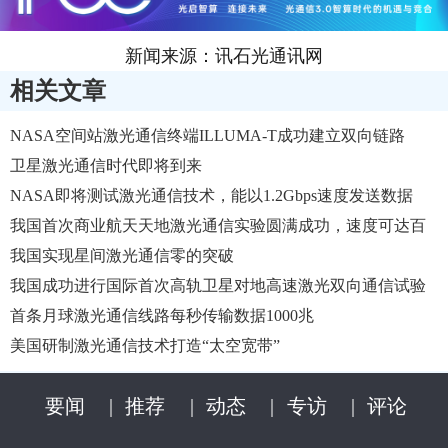
新闻来源：讯石光通讯网
相关文章
NASA空间站激光通信终端ILLUMA-T成功建立双向链路
卫星激光通信时代即将到来
NASA即将测试激光通信技术，能以1.2Gbps速度发送数据
我国首次商业航天天地激光通信实验圆满成功，速度可达百
兆
我国实现星间激光通信零的突破
我国成功进行国际首次高轨卫星对地高速激光双向通信试验
首条月球激光通信线路每秒传输数据1000兆
美国研制激光通信技术打造“太空宽带”
要闻
|
推荐
|
动态
|
专访
|
评论