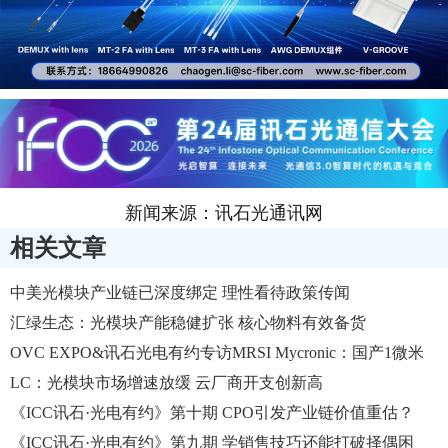
新闻来源：讯石光通讯网
相关文章
中美光模块产业链已深度绑定 理性看待政策传闻
汇绿生态：光模块产能稳健扩张 核心物料有效备货
OVC EXPO&讯石光电有约专访MRSI Mycronic：国产1微米
超高速固晶机发布，精准赋能AI高速光收发模块量产
LC：光模块市场增速放缓 云厂商开支创新高
《ICC讯石·光电有约》第十期 CPO引发产业链价值重估？
《ICC讯石·光电有约》第九期 学销售技巧还能打破择偶困