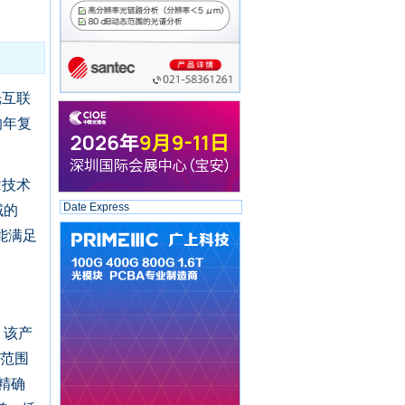
光互联
的年复
R技术
Date Express
域的
能满足
，该产
量范围
精确