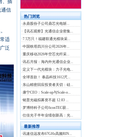
谱、插
光通信
趣。
非常适
的广泛