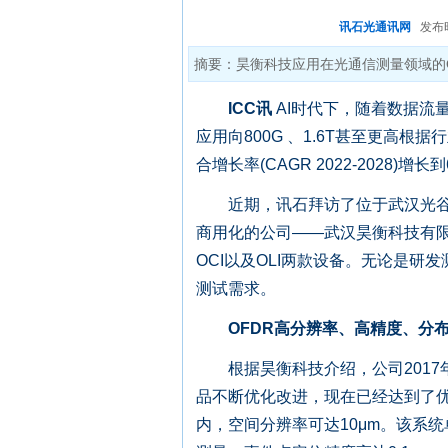
讯石光通讯网
发布时间:
摘要：昊衡科技应用在光通信测量领域的O
ICC讯
AI时代下，随着数据流
应用向800G 、1.6T甚至更高根
合增长率(CAGR 2022-2028
近期，讯石拜访了位于武汉光谷，
商用化的公司——武汉昊衡科技有
OCI以及OLI两款设备。无论是
测试需求。
O
FDR高分辨率、高精度、分
根据昊衡科技介绍，公司2017年
品不断优化改进，现在已经达到了优异
内，空间分辨率可达10μm。该系