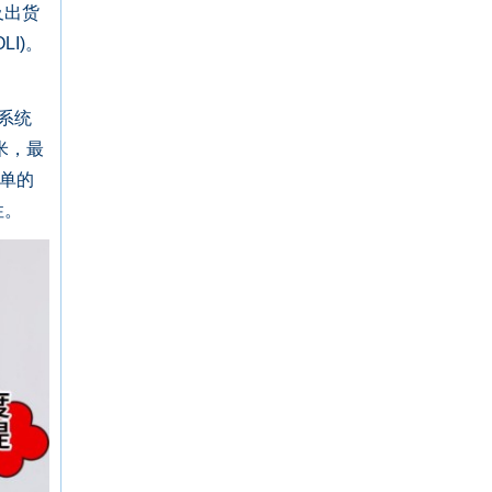
及出货
I)。
系统
米，最
简单的
性。