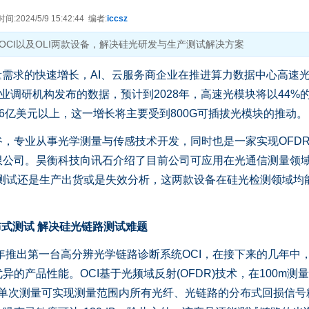
2024/5/9 15:42:44 编者:
iccsz
CI以及OLI两款设备，解决硅光研发与生产测试解决方案
量需求的快速增长，AI、云服务商企业在推进算力数据中心高速
据行业调研机构发布的数据，预计到2028年，高速光模块将以44%
)增长到6亿美元以上，这一增长将主要受到800G可插拔光模块的推动。
专业从事光学测量与传感技术开发，同时也是一家实现OFD
限公司。昊衡科技向讯石介绍了目前公司可应用在光通信测量领
研发测试还是生产出货或是失效分析，这两款设备在硅光检测领域均
布式测试 解决硅光链路测试难题
推出第一台高分辨光学链路诊断系统OCI，在接下来的几年中
的产品性能。OCI基于光频域反射(OFDR)技术，在100m测
统单次测量可实现测量范围内所有光纤、光链路的分布式回损信号