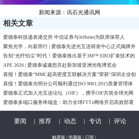
新闻来源：讯石光通讯网
相关文章
爱德泰科技递表港交所 中信证券与Jefferies为联席保荐人
聚焦光学，向新而行 | 爱德泰先进光互连研发中心正式揭牌并
投入使用
告别“光纤怕尘”时代！爱德泰推出基于3M™ EBO扩束技术的
快插式室外防水连接器
APE 2026 | 爱德泰诚邀您共赴新加坡亚洲光电博览会
喜报！爱德泰“MMC超高密度互联解决方案”荣获“深圳企业创
新纪录”
喜报！爱德泰光明分公司顺利通过ISO 9001:2015质量管理体
系认证
爱德泰正式加入光互连论坛（OIF），携手OIF共筑全球光网
络新生态
爱德泰多端口服务终端盒：助力全球FTTx网络开启高效部署
新时代
要闻
|
推荐
|
动态
|
专访
|
评论
触屏版
|
电脑版
|
订阅
|