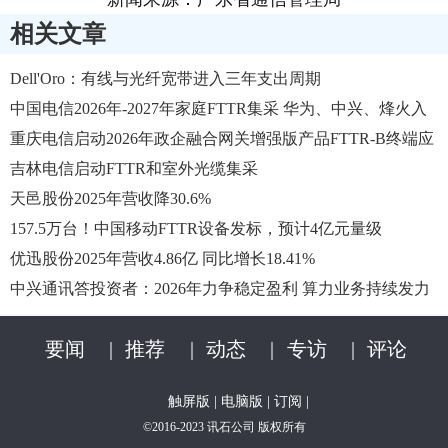
相关文章
Dell'Oro：有线与光纤宽带进入三年支出周期
中国电信2026年-2027年家庭FTTR集采 华为、中兴、烽火入
选
重庆电信启动2026年政企融合网关增强版产品FTTR-B终端应
急采购项目
吉林电信启动FTTR和室外光缆集采
天邑股份2025年营收降30.6%
157.5万台！中国移动FTTR设备发标，预计4亿元量级
优迅股份2025年营收4.86亿 同比增长18.41%
中兴通讯答投资者：2026年力争稳定盈利 算力业务持续发力
要闻
|
推荐
|
动态
|
专访
|
评论
触屏版
|
电脑版
|
订阅
|
©2016-2023 讯石公司 版权所有