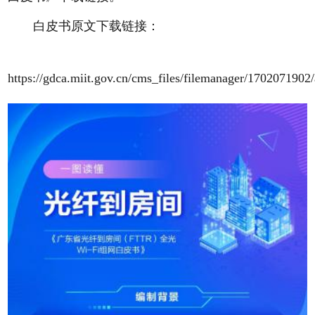
白皮书原文下载链接：
https://gdca.miit.gov.cn/cms_files/filemanager/17020719