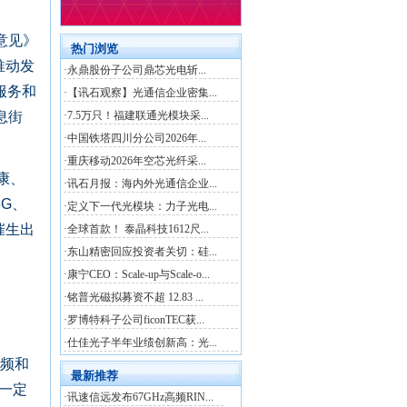
意见》
推动发
服务和
息街
康、
G、
催生出
视频和
一定