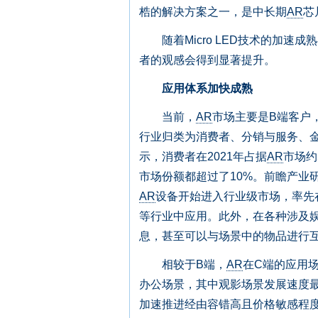
梏的解决方案之一，是中长期
AR
芯
随着Micro LED技术的加速成
者的观感会得到显著提升。
应用体系加快成熟
当前，
AR
市场主要是B端客户
行业归类为消费者、分销与服务、金
示，消费者在2021年占据
AR
市场约
市场份额都超过了10%。前瞻产业
AR
设备开始进入行业级市场，率先
等行业中应用。此外，在各种涉及
息，甚至可以与场景中的物品进行
相较于B端，
AR
在C端的应用
办公场景，其中观影场景发展速度
加速推进经由容错高且价格敏感程度