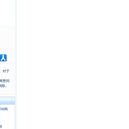
。对于
网赞同
删除。
WDM网
络