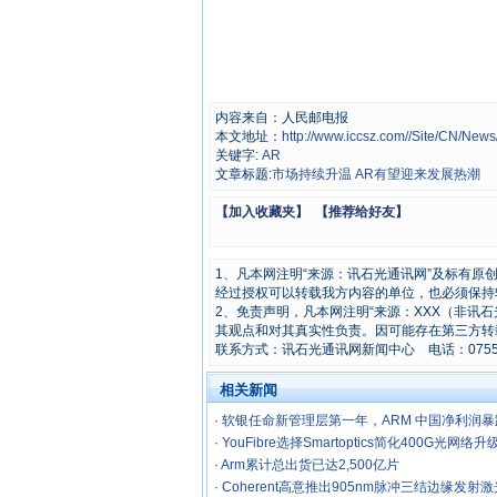
内容来自：人民邮电报
本文地址：
http://www.iccsz.com//Site/CN/Ne
关键字:
AR
文章标题:
市场持续升温 AR有望迎来发展热潮
【加入收藏夹】
【推荐给好友】
1、凡本网注明“来源：讯石光通讯网”及标有
经过授权可以转载我方内容的单位，也必须保持
2、免责声明，凡本网注明“来源：XXX（非讯
其观点和对其真实性负责。因可能存在第三方转
联系方式：讯石光通讯网新闻中心 电话：0755-8296
相关新闻
·
软银任命新管理层第一年，ARM 中国净利润暴跌
·
YouFibre选择Smartoptics简化400G光网络升
·
Arm累计总出货已达2,500亿片
·
Coherent高意推出905nm脉冲三结边缘发射激