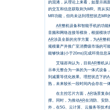
的混淆，从理论上来看，如显示画
的交互和信息获取则为MR。而从
MR功能，但尚未达到理想状态MR
AR
整机设备和智能手机的功能
音频和网络连接等模块，根据模块
AR
涉及全新的光学方案，为
AR
整机
规模量产并推广至消费级市场的可
能够快速(小于20ms)完成环境信
艾瑞咨询认为，目前
AR
整机从
示单元整合为一体的为一体式设备
到减重等优化效果。理想状态下的
A
熟，未来较长一段时间内会存在一
在主控芯片方面，
AR
场景复杂
撑。同时，为推动
AR
在消防、安防
外，在5G、云计算、云服务等技