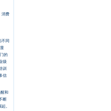
，消费
)的不同
据显
门的
业级
培训
多信
提醒和
不断
崛起。