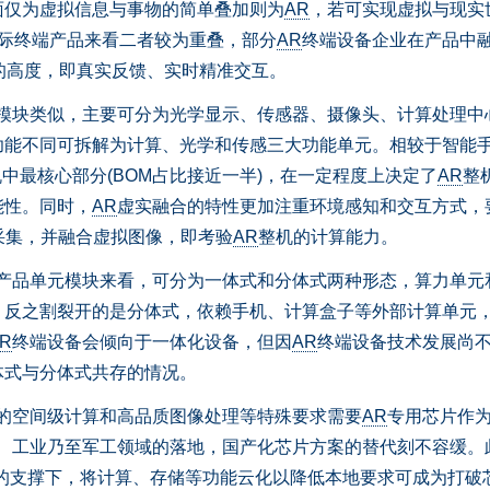
面仅为虚拟信息与事物的简单叠加则为
AR
，若可实现虚拟与现实
实际终端产品来看二者较为重叠，部分
AR
终端设备企业在产品中
的高度，即真实反馈、实时精准交互。
模块类似，主要可分为光学显示、传感器、摄像头、计算处理中
功能不同可拆解为计算、光学和传感三大功能单元。相较于智能
中最核心部分(BOM占比接近一半)，在一定程度上决定了
AR
整
能性。同时，
AR
虚实融合的特性更加注重环境感知和交互方式，
息采集，并融合虚拟图像，即考验
AR
整机的计算能力。
产品单元模块来看，可分为一体式和分体式两种形态，算力单元
，反之割裂开的是分体式，依赖手机、计算盒子等外部计算单元
R
终端设备会倾向于一体化设备，但因
AR
终端设备技术发展尚
体式与分体式共存的情况。
的空间级计算和高品质图像处理等特殊要求需要
AR
专用芯片作
、工业乃至军工领域的落地，国产化芯片方案的替代刻不容缓。
术的支撑下，将计算、存储等功能云化以降低本地要求可成为打破