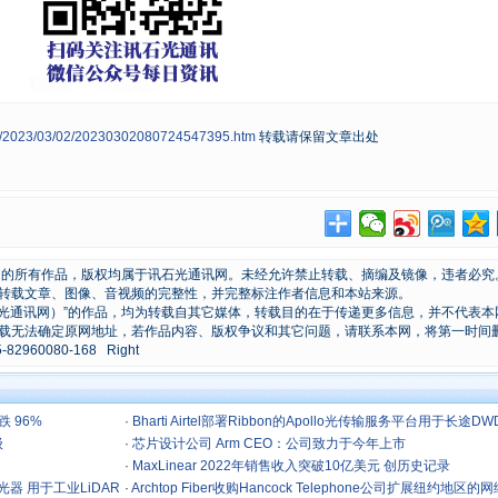
ws/2023/03/02/20230302080724547395.htm
转载请保留文章出处
原创的所有作品，版权均属于讯石光通讯网。未经允许禁止转载、摘编及镜像，违者必究
转载文章、图像、音视频的完整性，并完整标注作者信息和本站来源。
石光通讯网）”的作品，均为转载自其它媒体，转载目的在于传递更多信息，并不代表本
载无法确定原网地址，若作品内容、版权争议和其它问题，请联系本网，将第一时间
0080-168 Right
 96%
·
Bharti Airtel部署Ribbon的Apollo光传输服务平台用于长途D
级
络扩展
·
芯片设计公司 Arm CEO：公司致力于今年上市
·
MaxLinear 2022年销售收入突破10亿美元 创历史记录
光器 用于工业LiDAR
·
Archtop Fiber收购Hancock Telephone公司扩展纽约地区的网