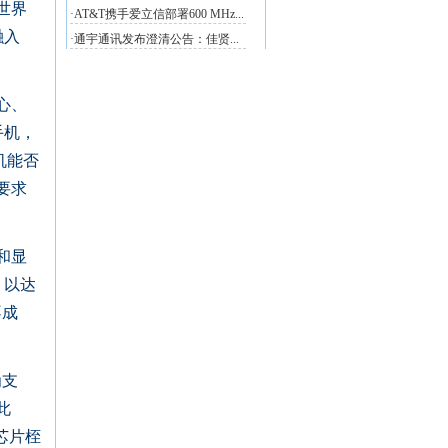
世界
融入
心、
手机，
机能否
要求
和显
，以达
不成
为支
此
芯片桎