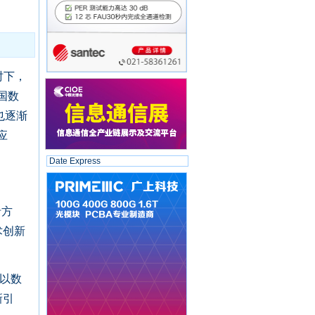
时下，
国数
也逐渐
应
Date Express
沿方
术创新
出以数
新引