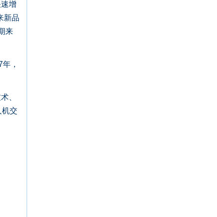
快速增
来新品
期来
7年，
技术、
人机交