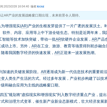
2023/2/28 16:04:40 编者:
iccsz
动让AR产业的发展战略窗口期出现，未来前景令人期待。
为增强现实(
AR
)产业的生根发芽提供了一片广袤的发展沃土。
、软件、内容、应用等上中下游全链生态。特别是近两年来，我
工智能等技术加快突破，带动一批
AR
软硬件企业发展，
AR
产品
至成功上市。另外，
AR
在工业、旅游、教育等场景得到初步融合
，随着我国数字经济的快速发展，
AR
正迎来一波发展热潮。
到加速的关键发展阶段。
AR
逐渐成为新一代信息技术的重要前
改变人类生产生活的方式。经过多年发展，产业初步构建了以技
升级和融合应用为主线的战略窗口期。
十四五”规划将“虚拟现实和增强现实”列入数字经济重点产业，提
方式和治理方式变革，催生新产业新业态新模式，壮大经济发展