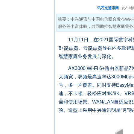
讯石光通讯网
发布时间:2
摘要：中兴通讯与中国电信联合发布Wi-
服务等丰富体验，共同助推智慧家庭业务
11月11日，在2021国际数字
6+
路由器
、云
路由器
等在内多款智
智慧家庭业务发展与深化。
AX3000
Wi-Fi 6
+
路由器
新品ZXH
大频宽，双频最高速率达3000Mb
号，多一片覆盖。同时支持Easy
速，不卡顿，轻松应对4K/8K、
盖和使用场景。WAN/LAN自适
验。造型上采用
中兴通讯
明星“月