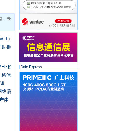
络、云
-Fi
同助推
0MHz超
Date Express
一格信
不降
网络覆
户体