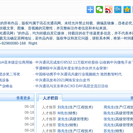
原创的所有作品，版权均属于讯石光通讯网。未经允许禁止转载、摘编及镜像，违者必究
转载文章、图像、音视频的完整性，并完整标注作者信息和本站来源。
石光通讯网）”的作品，均为转载自其它媒体，转载目的在于传递更多信息，并不代表本
载无法确定原网地址，若作品内容、版权争议和其它问题，请联系本网，将第一时间
0080-168 Right
oA亚米级定位商用验
·
中兴通讯完成发行8532.11万股对价股份 以收购中兴微电子余
18.82%股权
·
亨通蝉联中兴通讯年度全球合作伙伴大会荣誉!
技进步奖二等奖
·
中国移动携手中兴通讯共建行业视频能力 致胜数智时代
无线设备
·
中兴通讯发布2021网络安全白皮书
新产业峰会
·
中兴通讯与京东举办CXO DAY高层交流日活动