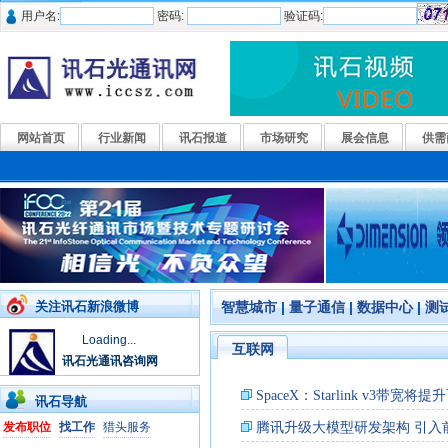
用户名:
密码:
验证码:
网站首页
行业新闻
讯石报道
市场研究
展会信息
供需
关注讯石新浪微博
智慧城市
|
量子通信
|
数据中心
|
测
Loading...
互联网
讯石光通讯咨询网
讯石导航
发布职位
找工作
猎头服务