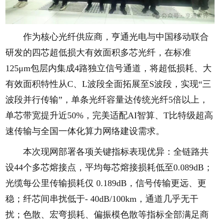
作为核心光纤供应商，亨通光电与中国移动联合
研发的四芯超低损大有效面积多芯光纤，在标准
125μm包层内集成4路独立信号通道，将超低损耗、大
有效面积特性从C、L波段全面拓展至S波段，实现“三
波段并行传输”，单条光纤容量达传统光纤5倍以上，
单芯带宽提升近50%，完美适配AI智算、T比特级超高
速传输与全国一体化算力网络建设需求。
本次现网部署各项关键指标表现优异：全链路共
设44个多芯熔接点，平均每芯熔接损耗低至0.089dB；
光缆每公里传输损耗仅 0.189dB，信号传输更远、更
稳；纤芯间串扰低于- 40dB/100km，通道几乎无干
扰；色散、宏弯损耗、偏振模色散等指标全部满足商