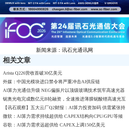
新闻来源：讯石光通讯网
相关文章
Arista Q226营收首破30亿美元
外媒：中国光模块进口禁令将严重冲击AI供应链
AI算力光通信升级 NEG偏振片以顶级玻璃技术筑牢高速光器
件品质
铌奥光电完成数亿元B轮融资，全速推进薄膜铌酸锂高速光互
联规模商用
【讯石观察】五大云厂Q2财报：AI算力投资加码 供需紧张持
续
微软：AI算力需求持续超供给 CAPEX结构向CPU/GPU等倾
斜
谷歌​：AI算力需求远超供给 CAPEX上调150亿美元