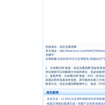
内容来自：讯石光通讯网
本文地址：
http://www.iccsz.com//Site/CN/Ne
关键字:
文章标题:
光迅科技35亿元定增落地 高端硅光
1、凡本网注明“来源：讯石光通讯网”及标有
经过授权可以转载我方内容的单位，也必须保持
2、免责声明，凡本网注明“来源：XXX（非讯
其观点和对其真实性负责。因可能存在第三方转
联系方式：讯石光通讯网新闻中心 电话：0755-8296
相关新闻
·
兆龙互连：11.95亿元定增申请获深交所审核
·
铭普定增项目圆满完成！把握产业浪潮 助推发