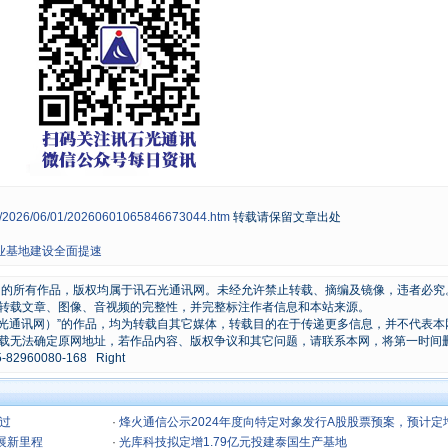
ws/2026/06/01/20260601065846673044.htm
转载请保留文章出处
产业基地建设全面提速
原创的所有作品，版权均属于讯石光通讯网。未经允许禁止转载、摘编及镜像，违者必究
转载文章、图像、音视频的完整性，并完整标注作者信息和本站来源。
石光通讯网）”的作品，均为转载自其它媒体，转载目的在于传递更多信息，并不代表本
载无法确定原网地址，若作品内容、版权争议和其它问题，请联系本网，将第一时间
0080-168 Right
通过
·
烽火通信公示2024年度向特定对象发行A股股票预案，预计定
展新里程
资15亿元
·
光库科技拟定增1.79亿元投建泰国生产基地