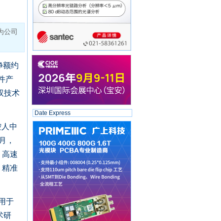
为公司
净额约
件产
双技术
Date Express
控人中
月，
、高速
、精准
用于
术研