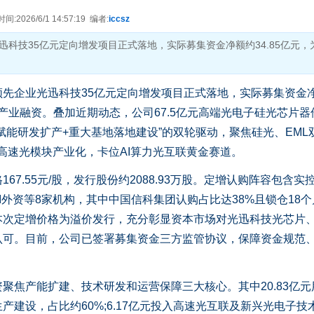
2026/6/1 14:57:19 编者:
iccsz
科技35亿元定向增发项目正式落地，实际募集资金净额约34.85亿元，
先企业光迅科技35亿元定向增发项目正式落地，实际募集资金
的产业融资。叠加近期动态，公司67.5亿元高端光电子硅光芯片器
赋能研发扩产+重大基地落地建设”的双轮驱动，聚焦硅光、EML
.2T高速光模块产业化，卡位AI算力光互联黄金赛道。
.55元/股，发行股份约2088.93万股。定增认购阵容包含实
I外资等8家机构，其中中国信科集团认购占比达38%且锁仓18个
本次定增价格为溢价发行，充分彰显资本市场对光迅科技光芯片
认可。目前，公司已签署募集资金三方监管协议，保障资金规范
焦产能扩建、技术研发和运营保障三大核心。其中20.83亿元
建设，占比约60%;6.17亿元投入高速光互联及新兴光电子技