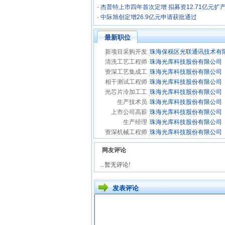
·
杰普特上市四年首次定增 拟募资12.71亿元扩
·
中际旭创定增26.9亿元申请获批通过