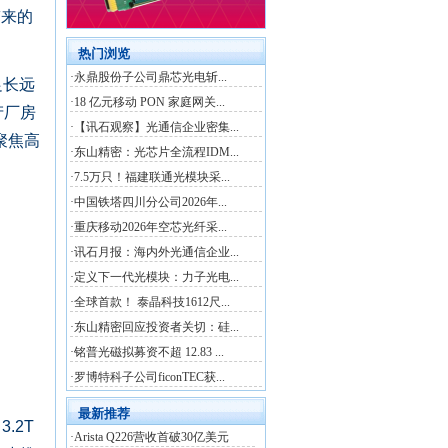
带来的
足长远
产厂房
聚焦高
.2T