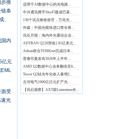
稳步推
全链条
成、
成国内
5亿元
EML
全面受
高速光