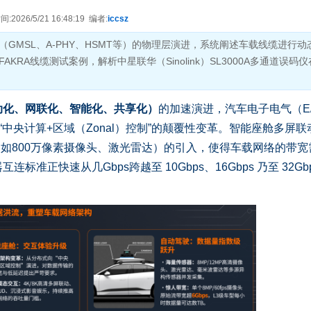
2026/5/21 16:48:19 编者:
iccsz
GMSL、A-PHY、HSMT等）的物理层演进，系统阐述车载线缆进行动
KRA线缆测试案例，解析中星联华（Sinolink）SL3000A多通道误码
动化、网联化、智能化、共享化）
的加速演进，汽车电子电气（E
“中央计算+区域（Zonal）控制”的颠覆性变革。智能座舱多屏联
（如800万像素摄像头、激光雷达）的引入，使得车载网络的带宽
准正快速从几Gbps跨越至 10Gbps、16Gbps 乃至 32Gbp