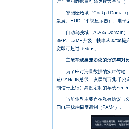
时产生的数据量可高达数太字节（T
智能座舱域（Cockpit Dom
发展。HUD（平视显示器）、电子
自动驾驶域（ADAS Domai
8MP、12MP升级，帧率从30fps提
宽即可超过 6Gbps。
主流车载高速协议的演进与对
为了应对海量数据的实时传输，车
速CAN/LIN总线，发展到百兆/
制信号上行）高度定制的车载SerD
当前业界主要存在私有协议与公有
四电平脉冲幅度调制（PAM4）。