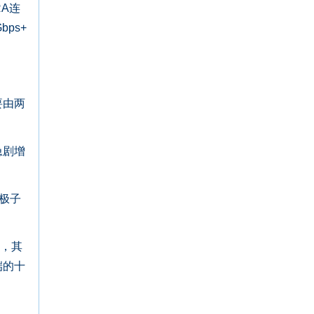
RA连
ps+
要由两
急剧增
极子
下，其
端的十