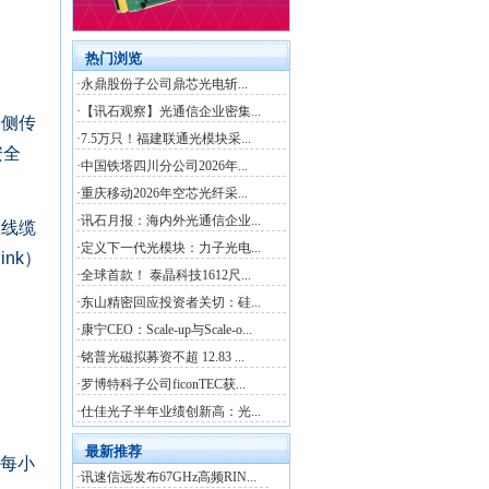
端侧传
安全
载线缆
nk）
，每小