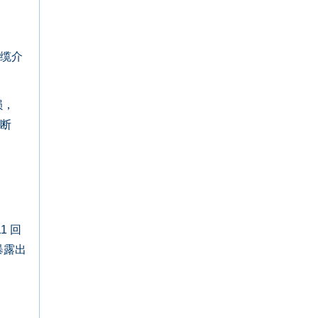
线缆介
损，
断断
1 回
暴露出