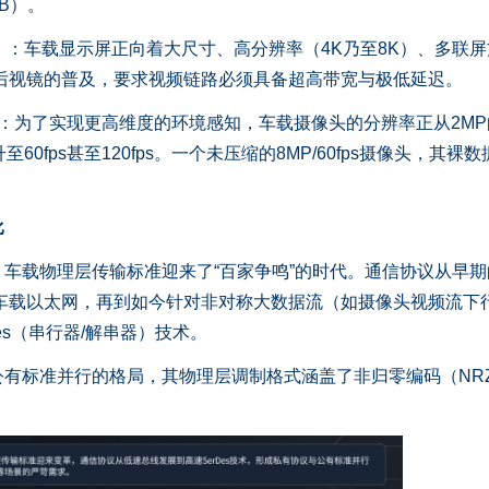
B）。
ain）：车载显示屏正向着大尺寸、高分辨率（4K乃至8K）、多联
后视镜的普及，要求视频链路必须具备超高带宽与极低延迟。
n）：为了实现更高维度的环境感知，车载摄像头的分辨率正从2MP
升至60fps甚至120fps。一个未压缩的8MP/60fps摄像头，其裸
比
载物理层传输标准迎来了“百家争鸣”的时代。通信协议从早期
千兆车载以太网，再到如今针对非对称大数据流（如摄像头视频流下
es（串行器/解串器）技术。
标准并行的格局，其物理层调制格式涵盖了非归零编码（NR