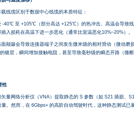
载线缆区别于数据中心线缆的本质特征：
0℃ 至 +105℃（部分高达 +125℃）的热冲击。高温会导致
插入损耗在高温下进一步恶化（通常比室温恶化10%~20%）。
颠簸会导致连接器端子之间发生微米级的相对滑动（微动磨
破坏端子表面的镀层，瞬间增加接触电阻，甚至导致毫秒级的瞬态开路（微
要性
络分析仪（VNA）提取静态的 S 参数（如 S21 插损、S1
质量。然而，在 6Gbps+ 的高阶自动驾驶时代，这种静态测试已