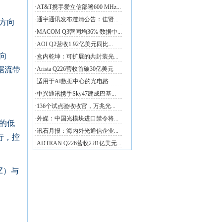
屏方向
向
数据流带
的低
行，控
Z）与