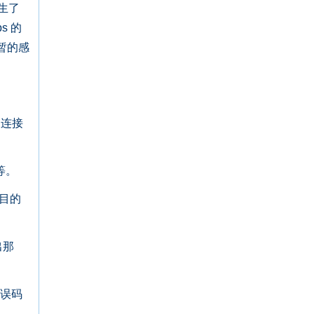
生了
s 的
暂的感
及连接
等。
目的
出那
出误码