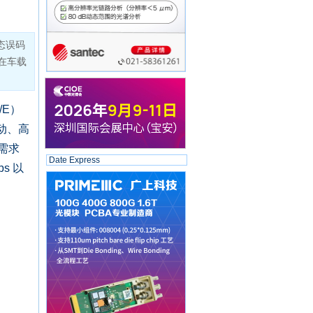
态误码
仪在车载
/E）
动、高
需求
Date Express
s 以