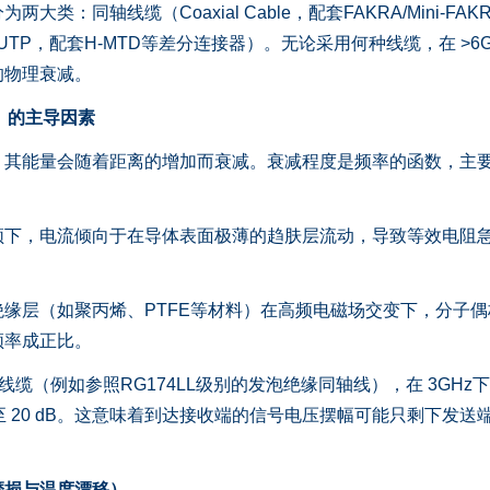
同轴线缆（Coaxial Cable，配套FAKRA/Mini-FAK
UTP，配套H-MTD等差分连接器）。无论采用何种线缆，在 >6Gb
的物理衰减。
 IL）的主导因素
能量会随着距离的增加而衰减。衰减程度是频率的函数，主
，电流倾向于在导体表面极薄的趋肤层流动，导致等效电阻
。
层（如聚丙烯、PTFE等材料）在高频电磁场交变下，分子偶
频率成正比。
缆（例如参照RG174LL级别的发泡绝缘同轴线），在 3GHz
甚至 20 dB。这意味着到达接收端的信号电压摆幅可能只剩下发送
磨损与温度漂移）