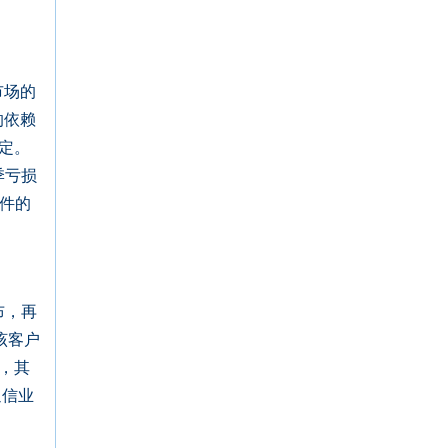
市场的
的依赖
绑定。
季亏损
件的
布，再
该客户
盛，其
通信业