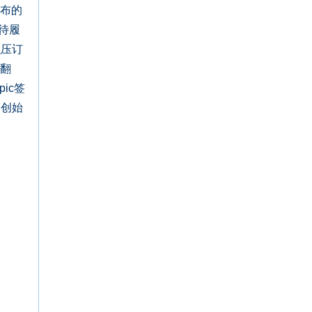
布的
的待履
积压订
度翻
ic签
合创始