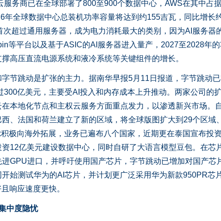
云服务商已在全球部署了800至900个数据中心，AWS在其中占
，2026年全球数据中心总装机功率容量将达到约155吉瓦，同比增长
6年首次超过通用服务器，成为电力消耗最大的类别，因为AI服务器
in等平台以及基于ASIC的AI服务器进入量产，2027至2028年
支撑高压直流电源系统和液冷系统等关键组件的增长。
节跳动是扩张的主力。据南华早报5月11日报道，字节跳动已
超过300亿美元，主要受AI投入和内存成本上升推动。两家公司的
在本地化节点和主权云服务方面重点发力，以渗透新兴市场。自2
西、法国和荷兰建立了新的区域，将全球版图扩大到29个区域、
ok积极向海外拓展，业务已遍布八个国家，近期更在泰国宣布投资2
资12亿美元建设数据中心，同时自研了大语言模型豆包。在芯
进GPU进口，并呼吁使用国产芯片，字节跳动已增加对国产芯
开始测试华为的AI芯片，并计划更广泛采用华为新款950PR芯
好且响应速度更快。
集中度隐忧