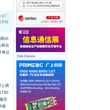
大云厂
也开始
勾勒出
务商在
计将达
Date Express
望上调
50-
上修至
求推