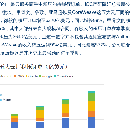
，是云服务商手中积压的待履行订单。ICC产研院汇总最新公
，微软、甲骨文、谷歌、亚马逊以及CoreWeave这五大云厂商
，微软的积压订单增至6270亿美元，同比增长99%。甲骨文的
25%，其中大部分来自大规模AI合同。谷歌云的积压订单在本季
积压为3640亿美元，且这一数字并不包含其近期宣布的与Anthrop
reWeave的收入积压达到994亿美元，同比暴增572%，公司联
ntrator称这是其历史上最强劲的订单季度。