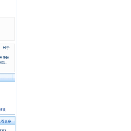
。对于
网赞同
删除。
准化