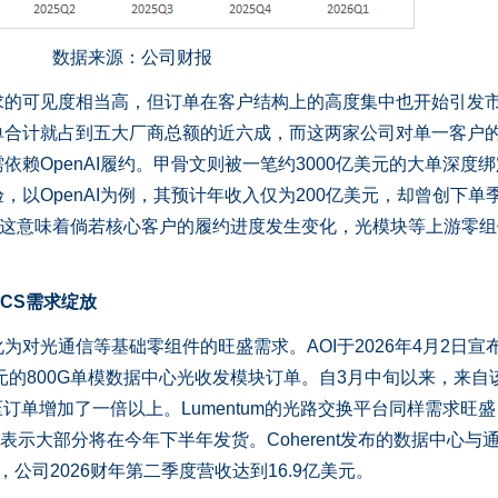
数据来源：公司财报
可见度相当高，但订单在客户结构上的高度集中也开始引发
单合计就占到五大厂商总额的近六成，而这两家公司对单一客户
依赖OpenAI履约。甲骨文则被一笔约3000亿美元的大单深度
以OpenAI为例，其预计年收入仅为200亿美元，却曾创下单
，这意味着倘若核心客户的履约进度发生变化，光模块等上游零组
CS需求绽放
光通信等基础零组件的旺盛需求。AOI于2026年4月2日宣
元的800G单模数据中心光收发模块订单。自3月中旬以来，来自
压订单增加了一倍以上。Lumentum的光路交换平台同样需求旺
表示大部分将在今年下半年发货。Coherent发布的数据中心与
公司2026财年第二季度营收达到16.9亿美元。