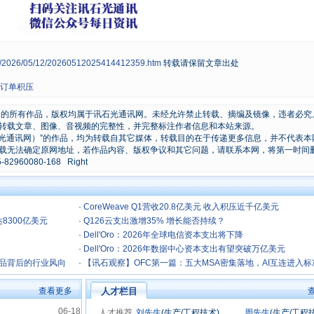
ws/2026/05/12/20260512025414412359.htm
转载请保留文章出处
亿订单积压
原创的所有作品，版权均属于讯石光通讯网。未经允许禁止转载、摘编及镜像，违者必究
转载文章、图像、音视频的完整性，并完整标注作者信息和本站来源。
石光通讯网）”的作品，均为转载自其它媒体，转载目的在于传递更多信息，并不代表本
载无法确定原网地址，若作品内容、版权争议和其它问题，请联系本网，将第一时间
0080-168 Right
·
CoreWeave Q1营收20.8亿美元 收入积压近千亿美元
达8300亿美元
·
Q126云支出激增35% 增长能否持续？
·
Dell'Oro：2026年全球电信资本支出将下降
·
Dell'Oro：2026年数据中心资本支出有望突破万亿美元
新品背后的行业风向
·
【讯石观察】OFC第一篇：五大MSA密集落地，AI互连进入标
攻坚期