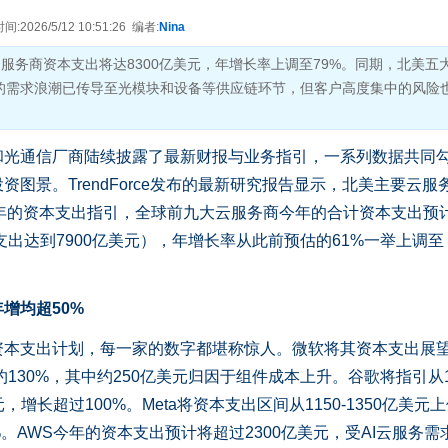
2026/5/12 10:51:26 编者:
Nina
云服务商资本支出将达8300亿美元，年增长率上调至79%。同期，北美五
的需求浪潮已传导至光模块和设备等供应链环节，但客户高度集中的风险
和光通信厂商陆续披露了最新财报与业务指引，一系列数据共同
图景。TrendForce发布的最新研究报告显示，北美主要云服
26年的资本支出指引，全球前九大云服务商今年的合计资本支出预
支出达到7900亿美元），年增长率从此前预估的61%一举上调至
增均超50%
支出计划，每一家的数字都堪称惊人。微软将其资本支出展
130%，其中约250亿美元归因于组件成本上升。谷歌将指引从17
美元，增长超过100%。Meta将资本支出区间从1150-1350亿美元
85%。AWS今年的资本支出预计将超过2300亿美元，受AI云服务需