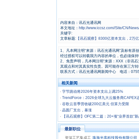
内容来自：讯石光通讯网
本文地址：
http://www.iccsz.com//Site/CN/Ne
关键字:
文章标题:
【讯石观察】8300亿资本支出，2万
1、凡本网注明“来源：讯石光通讯网”及标有
经过授权可以转载我方内容的单位，也必须保持
2、免责声明，凡本网注明“来源：XXX（非讯
其观点和对其真实性负责。因可能存在第三方转
联系方式：讯石光通讯网新闻中心 电话：0755-8296
相关新闻
·
字节跳动将2026年资本支出上调25%
·
TrendForce：2026全球九大云服务商CAPEX
·
谷歌云首季营收破200亿美元 但算力受限
·
晶圆厂支出，暴涨
·
【讯石观察】OFC第二篇：20+项“业界首款”