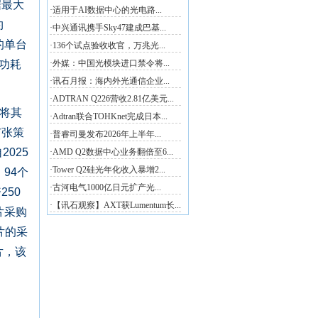
据最大
约
的单台
的功耗
将其
扩张策
025
94个
50
片采购
片的采
片，该