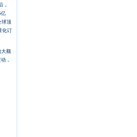
后，
5亿
全球顶
量化订
的大额
波动，