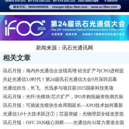
新闻来源：讯石光通讯网
相关文章
讯石月报：海内外光通信企业绩高增 硅光扩产与CPO进程提
速
共赴光通信3.0时代！第24届讯石光通信大会9月深圳启幕
光通信担当，长飞、光迅参与项目获2025国家科技奖项
讯石月报：光纤/光模块/芯片扩产，IPO并购投融资热潮共振
讯石月报：可插拔光模块生命周期延长—XPO技术如何重新
定义数据中心互联？
光通信3.0十大技术跃迁①｜芯器突破：光物理层全链攻坚筑
牢光算智感底层根基
讯石月报：OFC 2026核心洞察——光通信向AI算力赛道全面