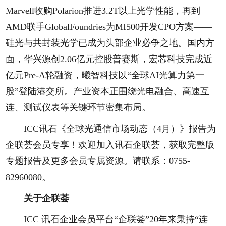
Marvell收购Polarion推进3.2T以上光学性能，再到
AMD联手GlobalFoundries为MI500开发CPO方案——
硅光与共封装光学已成为头部企业必争之地。国内方
面，华兴源创2.06亿元控股普赛斯，宏芯科技完成近
亿元Pre-A轮融资，曦智科技以“全球AI光算力第一
股”登陆港交所。产业资本正围绕光电融合、高速互
连、测试仪表等关键环节密集布局。
ICC讯石《全球光通信市场动态（4月）》报告为
企联荟会员专享！欢迎加入讯石企联荟，获取完整版
专题报告及更多会员专属资源。请联系：0755-
82960080。
关于企联荟
ICC 讯石企业会员平台“企联荟”20年来秉持“连