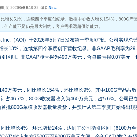
间:2026/5/9 9:19:22 编者:
Nina
，同比增长51%，连续四个季度创纪录。数据中心收入增长154%，800G产
元，但产能不足仍是最大制约，客户需求远超供给能力。
tronics, Inc.（AOI）于2026年5月7日发布第一季度财报。公司实现总
比增长13%，连续第四个季度创下营收纪录。非GAAP毛利率为29.
引区间。非GAAP净亏损为490万美元，合每股亏损0.07美元，
0万美元，同比增长154%，环比增长9%。其中100G产品占
合计占46.7%，800G收发器收入为460万美元，占5.6%。公司已
首批800G单模收发器批量发货，并预计从第二季度开始将出现
同比增长4%，环比增长24%，达到了公司指引区间（6100万至6
ATV收入将在7500万至8000万美元之间，全年CATV收入有