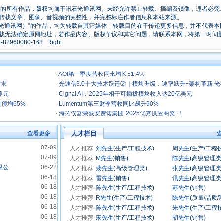
原创的所有作品，版权均属于讯石光通讯网。未经允许禁止转载、摘编及镜像，违者必究
转载文章、图像、音视频的完整性，并完整标注作者信息和本站来源。
石光通讯网）”的作品，均为转载自其它媒体，转载目的在于传递更多信息，并不代表本
载无法确定原网地址，若作品内容、版权争议和其它问题，请联系本网，将第一时间
0080-168 Right
·
AOI第一季度营收同比增长51.4%
需求
·
光通信3.0十大技术跃迁②｜模块升级：速率跃升+架构革新 光
亿美元
迈入代际跃迁新周期
·
Cignal AI：2025年相干可插拔模块收入达20亿美元
块预增65%
·
Lumentum第三财季营收同比飙升90%
·
海拓仪器荣获安费诺集团“2025优秀供应商奖”！