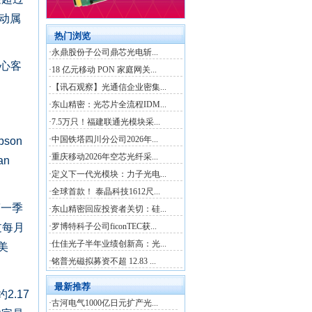
波动属
心客
son
an
第一季
过每月
美
2.17