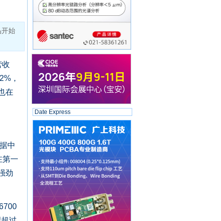
品开始
营收
2%，
也在
Date Express
数据中
在第一
强劲
700
望超过