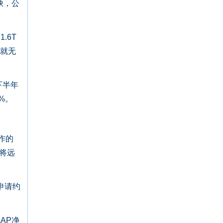
缺，公
.6T
器就无
下半年
%。
作的
求将远
申请约
AP净