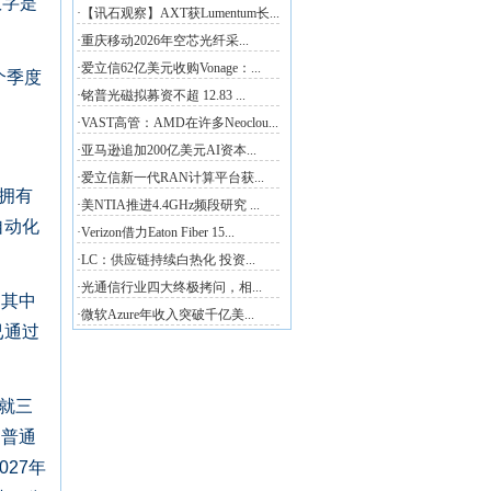
数字是
。
个季度
司拥有
自动化
，其中
已通过
户就三
是普通
27年