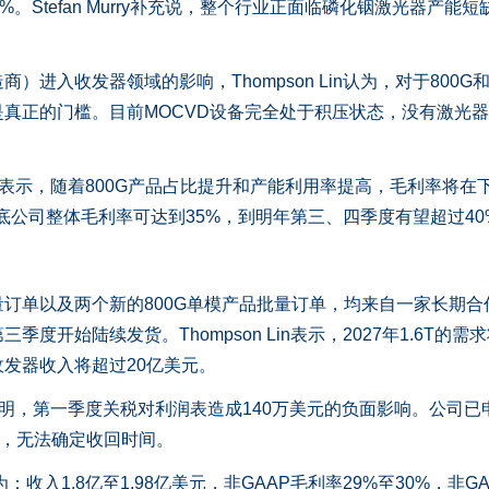
。Stefan Murry补充说，整个行业正面临磷化铟激光器产能短
收发器领域的影响，Thompson Lin认为，对于800G和1
真正的门槛。目前MOCVD设备完全处于积压状态，没有激光
rry表示，随着800G产品占比提升和产能利用率提高，毛利率将在
计到年底公司整体毛利率可达到35%，到明年第三、四季度有望超过40
订单以及两个新的800G单模产品批量订单，均来自一家长期合
度开始陆续发货。Thompson Lin表示，2027年1.6T的需
收发器收入将超过20亿美元。
ry说明，第一季度关税对利润表造成140万美元的负面影响。公司已
新，无法确定收回时间。
入1.8亿至1.98亿美元，非GAAP毛利率29%至30%，非GA