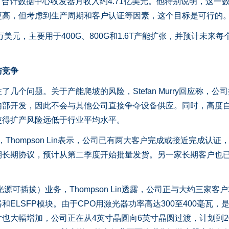
美元，合计数据中心收发器月收入约4.71亿美元。他特别说明，这一
更高，但考虑到生产周期和客户认证等因素，这个目标是可行的
元，主要用于400G、800G和1.6T产能扩张，并预计未来每
与竞争
问题。关于产能爬坡的风险，Stefan Murry回应称，公
内部开发，因此不会与其他公司直接争夺设备供应。同时，高度
使得扩产风险远低于行业平均水平。
hompson Lin表示，公司已有两大客户完成或接近完成认证
期长期协议，预计从第二季度开始批量发货。另一家长期客户也
可插拔）业务，Thompson Lin透露，公司正与大约三家客
ELSFP模块。由于CPO用激光器功率高达300至400毫瓦，
也大幅增加，公司正在从4英寸晶圆向6英寸晶圆过渡，计划到20