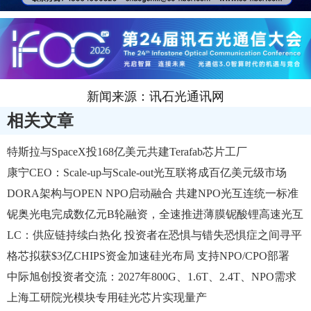
新闻来源：讯石光通讯网
相关文章
特斯拉与SpaceX投168亿美元共建Terafab芯片工厂
康宁CEO：Scale-up与Scale-out光互联将成百亿美元级市场
DORA架构与OPEN NPO​启动融合 共建NPO光互连统一标准
体系
铌奥光电完成数亿元B轮融资，全速推进薄膜铌酸锂高速光互
联规模商用
LC：供应链持续白热化 投资者在恐惧与错失恐惧症之间寻平
衡
格芯拟获$3亿CHIPS资金加速硅光布局 支持NPO/CPO部署
中际旭创投资者交流：2027年800G、1.6T、2.4T、NPO需求
确定性强劲
上海工研院光模块专用硅光芯片实现量产