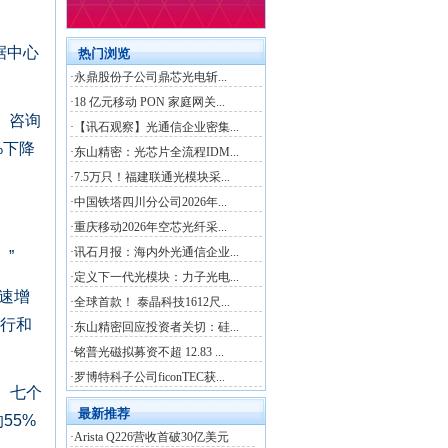
据中心
。咨询
%下降
”
速增
执行和
。七个
55%