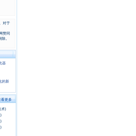
。对于
网赞同
删除。
光器
化的新