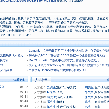
ws/2026/03/30/20260330012618947428.htm
转载请保留文章出处
原创的所有作品，版权均属于讯石光通讯网。未经允许禁止转载、摘编及镜像，违者必究
转载文章、图像、音视频的完整性，并完整标注作者信息和本站来源。
石光通讯网）”的作品，均为转载自其它媒体，转载目的在于传递更多信息，并不代表本
载无法确定原网地址，若作品内容、版权争议和其它问题，请联系本网，将第一时间
0080-168 Right
·
Lumentum在美增设芯片厂 为全球最大AI数据中心提供核心激
放光模块的成本潜力
·
源杰科技2025年营收增138.5% 数据中心业务驱动扭亏为盈
互联方案
·
Dell'Oro：2026年数据中心资本支出有望突破万亿美元
要性
·
光纤行业领先企业宣布合作，共同制定面向AI数据中心园区优
连接产品组合
型多芯光纤设计
·
甲骨文与OpenAI放弃得州数据中心扩建计划