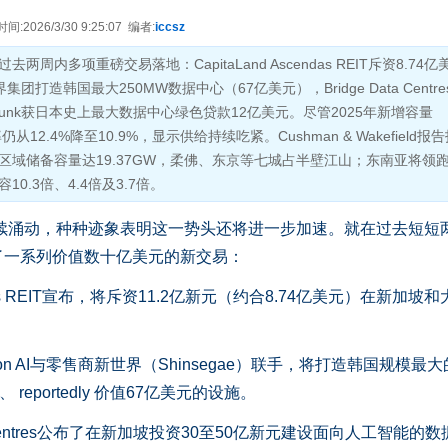
2026/3/30 9:25:07 编者:
iccsz
内多项重磅交易落地：CapitaLand Ascendas REIT斥资8.74亿
世界集团打造韩国最大250MW数据中心（67亿美元），Bridge Data Centr
 Trunk获日本史上最大数据中心绿色贷款12亿美元。尽管2025年新增容量
仍从12.4%降至10.9%，显示供给持续吃紧。Cushman & Wakefield报
域储备容量达19.37GW，柔佛、东京等七城占半壁江山；东南亚将领
.3倍、4.4倍及3.7倍。
续涌动，种种迹象表明这一势头还将进一步加速。就在过去短短
了一系列价值数十亿美元的新交易：
das REIT宣布，将斥资11.2亿新元（约合8.74亿美元）在新加坡
n AI与零售商新世界（Shinsegae）联手，将打造韩国规模最
eportedly 价值67亿美元的设施。
Centres公布了在新加坡投资30至50亿新元建设面向人工智能的