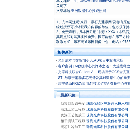
本文地址：
http://www.iccsz.com//Site/CN/Ne
关键字:
文章标题:
亚洲数据中心投资热潮
1、凡本网注明“来源：讯石光通讯网”及标有
经过授权可以转载我方内容的单位，也必须保持
2、免责声明，凡本网注明“来源：XXX（非讯
其观点和对其真实性负责。因可能存在第三方转
联系方式：讯石光通讯网新闻中心 电话：0755-8296
相关新闻
·
光纤成本与交货期令BEAD项目中标者承压
·
客户案例 | AI数据中心的降本之道：大规模释
·
光库科技联合Calient.AI，现场演示OCS全光
·
STL与康宁阐释多芯光纤及其对数据中心的重
·
康宁借助PRIZM® TMT技术扩展AI数据中心