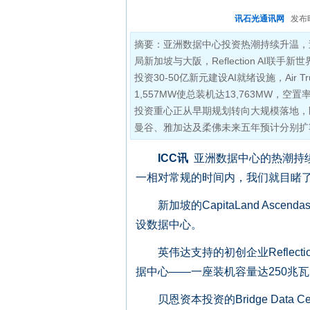
讯石光通讯网
发布时间:
摘要：亚洲数据中心投资热潮持续升温，过去两周
局新加坡与大阪，Reflection AI联手新
投资30-50亿新元建设AI就绪设施，Air
1,557MW使总装机达13,763MW，空置率
投资重心正从早期规划转向大规模落地，区
曼谷、雅加达及柔佛未来五年预计分别扩容10
ICC讯
亚洲数据中心的热潮持
一相对常规的时间内，我们就目睹
新加坡的CapitaLand Ascen
设数据中心。
英伟达支持的初创企业Reflectio
据中心——一座装机容量达250兆瓦、 r
贝恩资本投资的Bridge Data 