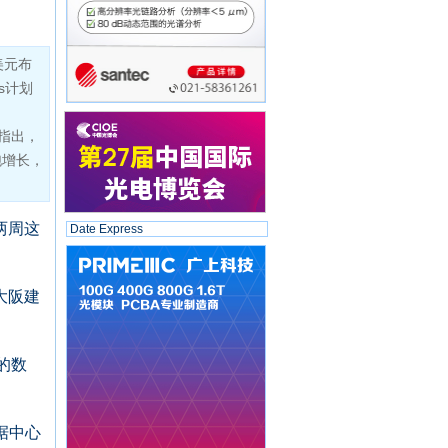
美元布
es计划
告指出，
跑增长，
两周这
Date Express
和大阪建
大的数
数据中心