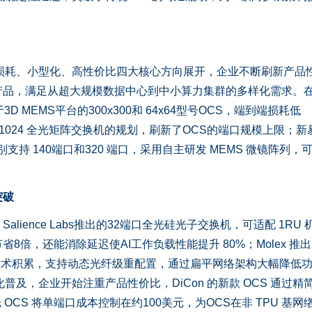
耗、小型化、高性价比四大核心方向展开，企业不断刷新产品
产品，满足从超大规模数据中心到中小算力集群的多样化需求。
D MEMS平台的300x300和 64x64型号OCS，端到端损耗低
24x1024 全光矩阵交换机的规划，刷新了OCS的端口规模上限；
S，分别支持 140端口和320 端口，采用自主研发 MEMS 微镜阵列，
突破
ence Labs推出的32端口全光硅光子交换机，可适配 1RU 
8倍，还能消除延迟使AI工作负载性能提升 80%；Molex 推
S 技术积累，支持动态光纤级重配置，通过扁平网络架构大幅降低
普及，企业开始注重产品性价比，DiCon 的新款 OCS 通过精
硅光 OCS 将单端口成本控制在约100美元，为OCS在非 TPU 基网