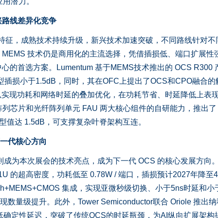
的应用潜力。
路线差异化竞争
特征，成熟技术持续升级，新兴技术加速突破，不同路线针对不
MEMS 技术仍是商用化的主流选择，凭借插损低、端口扩展性
选方案。Lumentum 基于MEMS技术推出的 OCS R300
型插损小于1.5dB，同时，其在OFC上提出了OCS和CPO融合的
可以实现功耗和网络时延的叠加优化，在功耗节省、时延降低上表
or 阵列芯片和光纤阵列单元 FAU 两大核心组件的自研能力，推出了
损典型值达 1.5dB，可支撑复杂叶脊架构互连。
下一代核心方向
则成为本次展会的技术亮点，成为下一代 OCS 的核心发展方向
 / 1U 的超高密度，功耗低至 0.78W / 端口，插损预计2027年降至4
SiPh+MEMS+CMOS 集成，实现亚微秒级切换、小于5ns时延和小
级提升。此外，Tower Semiconductor联合 Oriole 推出
低确定性延迟，突破了传统OCS的时延瓶颈，为AI纵向扩展架构