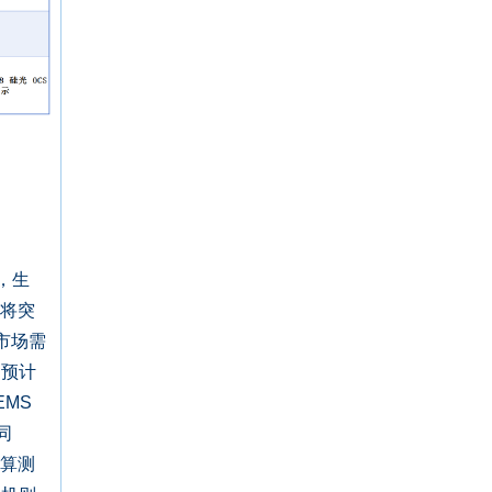
，生
模将突
市场需
 预计
EMS
同
计算测