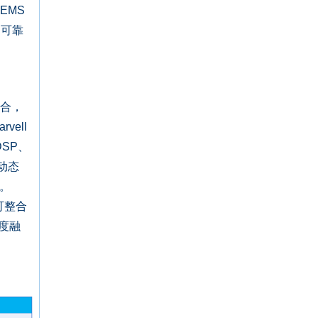
EMS
期可靠
结合，
ell
DSP、
了动态
案。
可整合
深度融