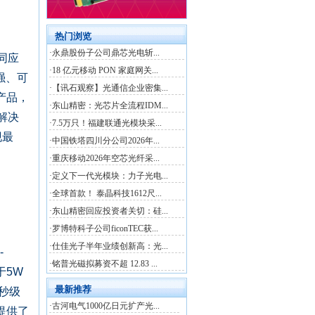
同应
强、可
 产品，
解决
现最
。
-
于5W
纳秒级
提供了