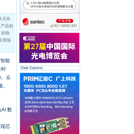
多元化
。产品创
 的协
应用场
工智能
Date Express
金时
势。众
值。
I 数
实现芯