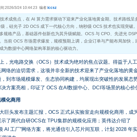
2026/3/24 10:44:23 编者:
iccsz
CS）技术成焦点，在 AI 算力需求驱动下迎来产业化落地黄金期。技术路线呈
级，硅光子 2D OCS 成下一代核心方向，纳秒级 OCS 技术也实现突破
格产品，基础器件创新也为其升级赋能。OCS 与 CPO、先进光 DSP
。当前 OCS 市场需求爆发，规模预期上调，企业订单与产能布局加快，
成为数据中心网络架构革新的核心驱动力。
26上，光电路交换（OCS）技术成为绝对的焦点议题。得益于人
耗网络的迫切需求，这项并非全新的技术迎来了产业化落地的黄
级，到市场规模爆发、生态协同构建，均展现出突破性的发展态
方案亮相，印证了 OCS 在AI数据中心、DCI等场景的核心价
规模化商用
大巨头发布主题汇报，OCS 正式从实验室走向规模化商用，成为A
示了两代自研OCS在 TPU集群的规模化应用；英伟达介绍了
GW 级 AI 工厂”网络方案，将光通信引入芯片间互联，计划 2028 年