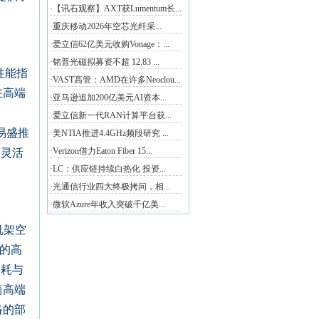
性能指
在高端
新易盛推
可灵活
机架空
出的高
功耗与
简高端
络的部