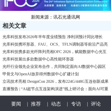
新闻来源：讯石光通讯网
相关文章
光库科技发布2026年半年度业绩预告 净利润预计同比增长
170%至190%
光库科技携环形器、FAU、OCS、TFLN调制器等前沿产品亮
相OFC'2026
光库科技携多款光纤阵列亮相OFC 2026，赋能数据中心光互
联
光库科技展出多款数据中心高性能环形器
光纤行业领先企业宣布合作，共同制定面向AI数据中心园区
优化的新型多芯光纤设计
甲骨文与OpenAI放弃得州数据中心扩建计划
立讯技术亮相 DesignCon 2026，发布224G/448G互连创新成果
直播预告 | “AI超节点互连架构演进”线上研讨会：面向AI可重
构数据中心网络(RDCN)光互联应用
要闻
|
推荐
|
动态
|
专访
|
评论