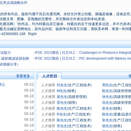
布在北美达成战略合作
原创的所有作品，版权均属于讯石光通讯网。未经允许禁止转载、摘编及镜像，违者必究
转载文章、图像、音视频的完整性，并完整标注作者信息和本站来源。
石光通讯网）”的作品，均为转载自其它媒体，转载目的在于传递更多信息，并不代表本
载无法确定原网地址，若作品内容、版权争议和其它问题，请联系本网，将第一时间
0080-168 Right
和测试能力
·
iFOC 2023预告 | 日立VLC：Challenges in Photonics Integra
二届射频滤波器创新
Circuit testing
·
IFOC 2022预告 | 日立VLC：PIC development with fabless m
（演讲视频分享）