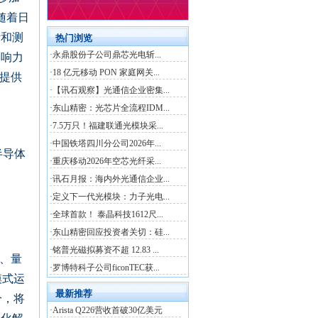
随着日
计和测
影响力
户提供
半导体
感、量
模式运
分，将