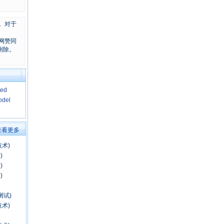
。对于
网赞同
删除。
ted
odel