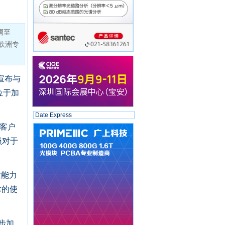
a调至
欧洲专
.宣布与
A位于加
Date Express
近客户
员对于
业能力
术的使
一步加