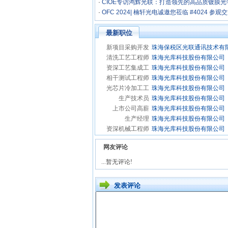
·
CIOE专访鸿辉光联：打造领先的高品质镀膜光学和Z
件
·
OFC 2024| 楠轩光电诚邀您莅临 #4024 参观