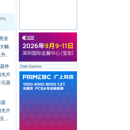
5%。
。
营业
比大幅
提升。
器件
Date Express
滤光片
学元器
续提
滤光片
万元，