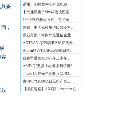
已具备
方面，
。
棱
类客
营效