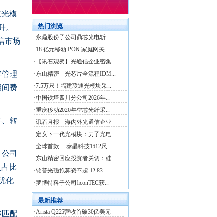
速光模
升。
电信市场
存管理
期间费
件、转
。
，公司
入占比
优化
够匹配