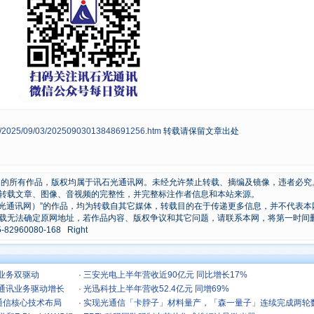
ws/2025/09/03/20250903013848691256.htm
转载请保留文章出处
原创的所有作品，版权均属于讯石光通讯网。未经允许禁止转载、摘编及镜像，违者必究
转载文章、图像、音视频的完整性，并完整标注作者信息和本站来源。
石光通讯网）”的作品，均为转载自其它媒体，转载目的在于传递更多信息，并不代表本
载无法确定原网地址，若作品内容、版权争议和其它问题，请联系本网，将第一时间
0080-168 Right
业务双驱动
·
三安光电上半年营收近90亿元 同比增长17%
光通讯业务驱动增长
·
光迅科技上半年营收52.4亿元 同增69%
通信核心技术布局
·
实现光通信「卡脖子」材料量产，「森一量子」连续完成两轮