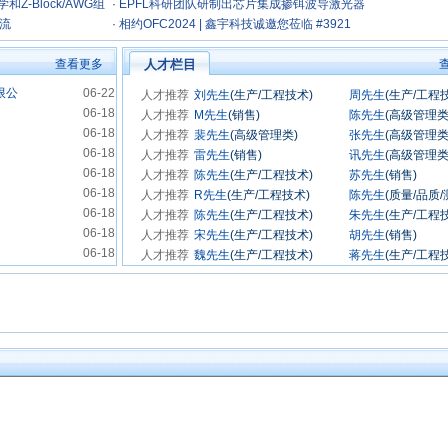
-Block/AWG组
万元融资
·
EPFL科研团队研制出芯片集成掺铒波导激光器
交流
·
相约OFC2024 | 鑫宇科技诚邀您莅临 #3921