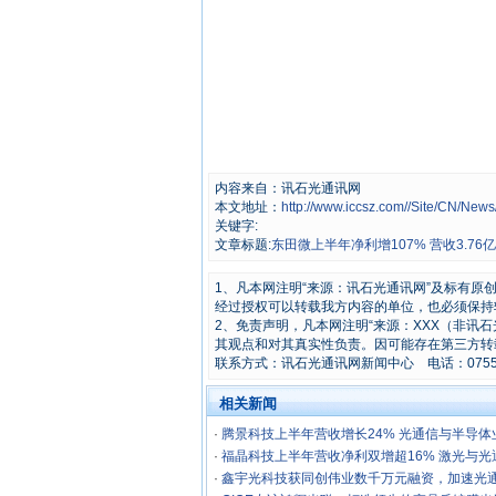
内容来自：讯石光通讯网
本文地址：
http://www.iccsz.com//Site/CN/Ne
关键字:
文章标题:
东田微上半年净利增107% 营收3.76亿
1、凡本网注明“来源：讯石光通讯网”及标有
经过授权可以转载我方内容的单位，也必须保持
2、免责声明，凡本网注明“来源：XXX（非讯
其观点和对其真实性负责。因可能存在第三方转
联系方式：讯石光通讯网新闻中心 电话：0755-8296
相关新闻
·
腾景科技上半年营收增长24% 光通信与半导体
·
福晶科技上半年营收净利双增超16% 激光与
·
鑫宇光科技获同创伟业数千万元融资，加速光