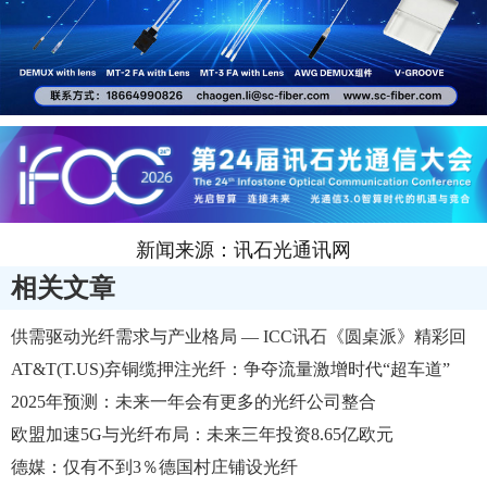
新闻来源：讯石光通讯网
相关文章
供需驱动光纤需求与产业格局 — ICC讯石《圆桌派》精彩回
顾
AT&T(T.US)弃铜缆押注光纤：争夺流量激增时代“超车道”
2025年预测：未来一年会有更多的光纤公司整合
欧盟加速5G与光纤布局：未来三年投资8.65亿欧元
德媒：仅有不到3％德国村庄铺设光纤