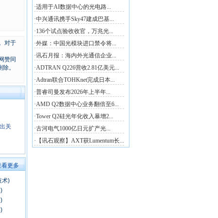
。对于
网赞同
删除。
迈出关