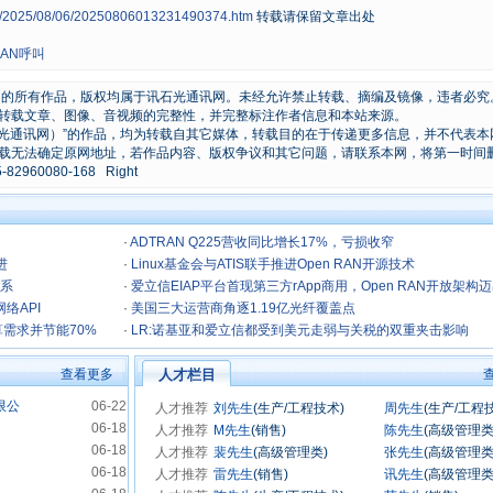
ws/2025/08/06/20250806013231490374.htm
转载请保留文章出处
RAN呼叫
原创的所有作品，版权均属于讯石光通讯网。未经允许禁止转载、摘编及镜像，违者必究
转载文章、图像、音视频的完整性，并完整标注作者信息和本站来源。
石光通讯网）”的作品，均为转载自其它媒体，转载目的在于传递更多信息，并不代表本
载无法确定原网地址，若作品内容、版权争议和其它问题，请联系本网，将第一时间
0080-168 Right
·
ADTRAN Q225营收同比增长17%，亏损收窄
进
·
Linux基金会与ATIS联手推进Open RAN开源技术
关系
·
爱立信EIAP平台首现第三方rApp商用，Open RAN开放架构
络API
键一步
·
美国三大运营商角逐1.19亿光纤覆盖点
0G超算需求并节能70%
·
LR:诺基亚和爱立信都受到美元走弱与关税的双重夹击影响