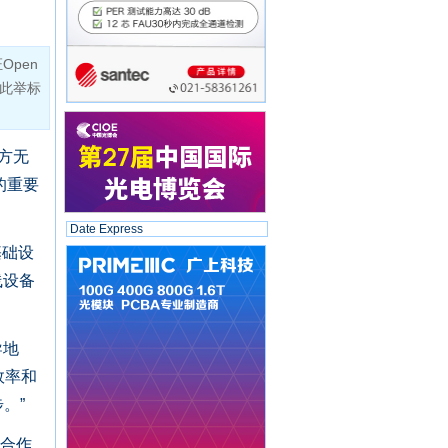
Open
，此举标
三方无
的重要
Date Express
基础设
线设备
导地
效率和
。”
的合作