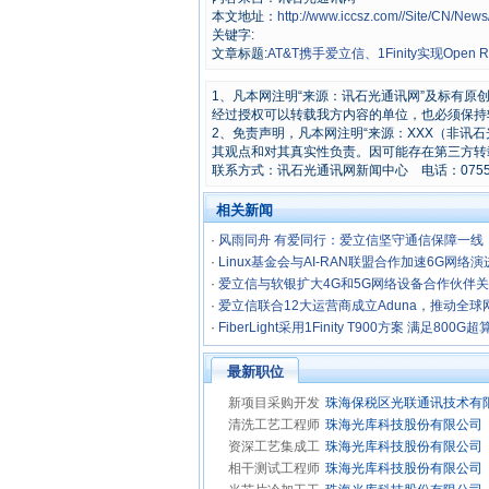
本文地址：
http://www.iccsz.com//Site/CN/Ne
关键字:
文章标题:
AT&T携手爱立信、1Finity实现Open 
1、凡本网注明“来源：讯石光通讯网”及标有
经过授权可以转载我方内容的单位，也必须保持
2、免责声明，凡本网注明“来源：XXX（非讯
其观点和对其真实性负责。因可能存在第三方转
联系方式：讯石光通讯网新闻中心 电话：0755-8296
相关新闻
·
风雨同舟 有爱同行：爱立信坚守通信保障一线
·
Linux基金会与AI-RAN联盟合作加速6G网络演
·
爱立信与软银扩大4G和5G网络设备合作伙伴
·
爱立信联合12大运营商成立Aduna，推动全球网
·
FiberLight采用1Finity T900方案 满足80