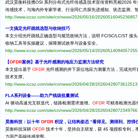
武汉昊衡科技携OSI 系列分布式光纤传感及技术宣传资料亮相2026 年
传感技术，与海内外专家学者、行业同仁共探先进感知、状态监测、
http://www.iccsz.com/site/cn/news/2026/05/16/2026051604523685
一文搞定光纤跳线选型与收纳技巧
本文介绍光纤跳线正确选型与规范收纳方法，说明 FC/SC/LC/ST 接头及
收纳工具等实操建议，保障测试效率与设备安全。
http://www.iccsz.com/site/cn/news/2026/05/14/2026051409405725
【
OFDR
案例】基于光纤感测的地应力监测方法研究
本文提出基于
OFDR
光纤感测的井下原位地应力测量方法，完成光纤
技术支撑。
http://www.iccsz.com/site/cn/news/2026/04/28/2026042807361251
FLA系列设备——助力产线级批量测试
AI 驱动高速光互联迭代，链路检测需求激增。
OFDR
可精准检测光器件
http://www.iccsz.com/site/cn/news/2026/04/28/2026042807234976
昊衡科技：以十年
OFDR
积淀，让结构姿态 “看得见、测得到、控得住
昊衡科技深耕
OFDR
技术十年，坚持自主研发，获 45 项授权专利
力国产高端传感突围。