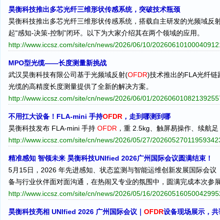
昊衡科技推出多芯光纤三维形状传感系统，突破技术瓶颈
昊衡科技推出多芯光纤三维形状传感系统，搭载自主研发的光频域反射
起"感知-决策-控制”闭环。以下为大家介绍其在两个领域的应用。
http://www.iccsz.com/site/cn/news/2026/06/10/2026061010004091
MPO型光缆——长度测量新挑战
武汉昊衡科技有限公司基于光频域反射(
OFDR
)技术推出的FLA光纤
光缆的高精度长度测量提供了全新的解决方案。
http://www.iccsz.com/site/cn/news/2026/06/01/2026060108213925
不用扛大设备！FLA‑mini 手持
OFDR
，走到哪测到哪
昊衡科技发布 FLA-mini 手持
OFDR
，重 2.5kg、触屏易操作、续
http://www.iccsz.com/site/cn/news/2026/05/27/2026052701195934
精准感知 智领未来 昊衡科技UNIfied 2026广州国际会议圆满结束！
5月15日，2026 年先进感知、状态监测与智能运维创新发展国际会议（
备与行业伙伴面对面沟通，在热闹又专业的氛围中，圆满完成本次参
http://www.iccsz.com/site/cn/news/2026/05/16/2026051605004299
昊衡科技亮相 UNIfied 2026 广州国际会议｜
OFDR
设备现场展示，共