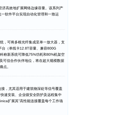
提下经济高效地扩展网络边缘容量。该系列产
通过统一软件平台实现自动化管理和一致运
式线路系统，可将多根光纤集成至单一放大器，支
（单线卡12.8T容量、兼容800G
科称新系统可降低75%功耗和80%机架空
系及可信合作伙伴地位，将在超大规模数据
痛点。
速5G连接，尤其适用于建筑物深处等信号覆盖
、快速安装、企业级安全防护及远程集中
ónica扩展其"高性能连接覆盖每个工作场