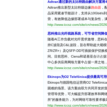
Adtran通过新的太比特路由解决方案将
Adtran推出新型太比特级边缘
路由器
，
品采用紧凑节能设计，支持从10Gbit/
营，有效降低边缘部署成本与复杂性，
http://www.iccsz.com/site/cn/news/2
思科推出光纤线路系统，可节省空间降
随着AI工作负载对光纤需求激增，思科在20
持C波段及C&L波段，旨在帮助超大规模数
ZR/ZR+）及QSFP-DD可插拔保护
间。目前思科、Ciena和诺基亚合计
中心多供应商网络方案中占据一席之地，
http://www.iccsz.com/site/cn/news/2
Ekinops为O2 Telefónica提供
Ekinops与德国电信运营商O2 Tel
困难的场景。该方案由双方共同开发的室外
管理等优势，可大幅提升部署效率和网络性能。
所"的服务能力，为对网络可靠性要求极
http://www.iccsz.com/site/cn/news/2