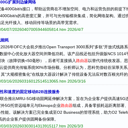
400G扩展到边缘网络
配备400Gbit/s接口，帮助运营商在不增加空间、电力和运营负担的前
s到400Gbit/s的高密度汇聚，并可与光传输模块集成，简化网络架构。
满足光纤接入、移动回传等场景的高带宽需求。
026/04/07/20260407005944605814.htm
2026/4/7
低能耗
26年OFC大会前夕推出Open Transport 3000系列"多轨"开放
据中心优化放大器空间并降低功耗。该产品线还包括升级版NCS 1014平台
切换模块（故障切换<50毫秒），后者可直接插入
路由器
以替代传统收发器。思
占据云提供商光传输系统90%市场份额。分析师认为，思科凭借硅谷深厚关
其"大规模密集化"在线放大器设计解决了传统设备无法应对数百根光纤的
026/03/16/20260316012514513065.htm
2026/3/16
最高可用性和速度的固定移动B2B连接服务
efónica联合推出MRU-5G移动固网延伸解决方案，旨在为企业客户提供高
5G托管远端单元与Ekinops企业
路由器
组成，具备零损耗远距离部署
该解决方案已完全集成至O2 Business的管理系统，助力O2 Telef
高的企业客户提供固网备份保障。
026/03/03/20260303014313915117.htm
2026/3/3