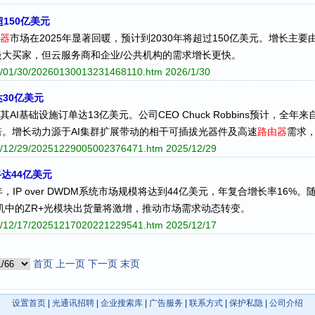
150亿美元
器
市场在2025年显著回暖，预计到2030年将超过150亿美元。增长主要
最大买家，但云服务商和企业/公共机构的需求增长更快。
026/01/30/20260130013231468110.htm
2026/1/30
达30亿美元
，其AI基础设施订单达13亿美元。公司CEO Chuck Robbins预计，全
。增长动力源于AI集群扩展带动的相干可插拔光器件及高速
路由器
需求
025/12/29/20251229005002376471.htm
2025/12/29
场将达44亿美元
2030年，IP over DWDM系统市场规模将达到44亿美元，年复合增长率1
机中的ZR+光模块出货量将激增，推动市场需求动态转变。
025/12/17/20251217020221229541.htm
2025/12/17
首页
上一页
下一页
末页
设置首页
|
光通讯招聘
|
企业搜索库
|
广告服务
|
联系方式
|
保护私隐
|
公司介绍