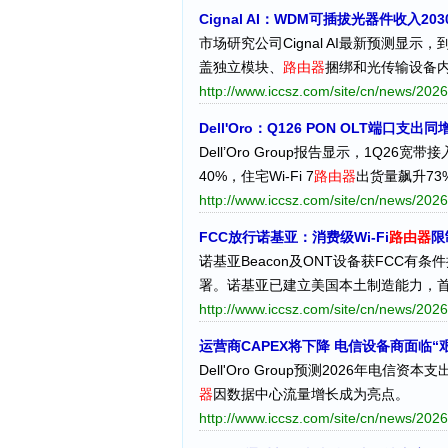
Cignal AI：WDM可插拔光器件收入20
市场研究公司Cignal AI最新预测显示
盖独立模块、
路由器
捆绑和光传输设备
http://www.iccsz.com/site/cn/news/2
Dell'Oro：Q126 PON OLT端口支出同
Dell’Oro Group报告显示，1Q2
40%，住宅Wi-Fi 7
路由器
出货量飙升73
http://www.iccsz.com/site/cn/news/2
FCC放行诺基亚：消费级Wi-Fi
路由器
限
诺基亚Beacon及ONT设备获FCC有条件
署。诺基亚已建立美国本土制造能力，首家
http://www.iccsz.com/site/cn/news/2
运营商CAPEX将下降 电信设备商面临“
Dell'Oro Group预测2026年
器
因数据中心流量增长成为亮点。
http://www.iccsz.com/site/cn/news/2