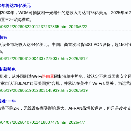
30年将达75亿美元
，到2030年，WDM可插拔相干光器件的总收入将达到75亿美元，2025年至
内置三种采购模式。
026/06/22/20260622011237237865.htm
2026/6/22
增6%
6宽带接入设备市场收入达44亿美元。中国厂商首次出货50G PON设备，超150
%。
026/06/12/20260612004337279037.htm
2026/6/12
制获豁免
批准，从外国制造Wi-Fi
路由器
限制清单中豁免，被认定不构成国家安全
自认证BEAD"购买美国货"合规，并承诺在美生产Wi-Fi 8网关，为
026/05/19/20260519012803148939.htm
2026/5/19
艰难”一年
电信资本支出将下降2%，无线设备商受影响最大。AI-RAN虽增长迅速，但只
026/04/07/20260407011418807475.htm
2026/4/7