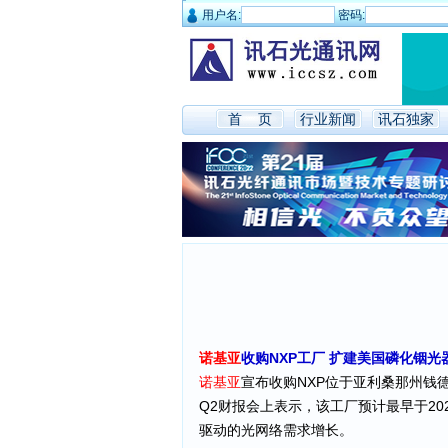
用户名:
密码:
首 页
行业新闻
讯石独家
诺基亚
收购NXP工厂 扩建美国磷化铟光
诺基亚
宣布收购NXP位于亚利桑那州钱德勒
Q2财报会上表示，该工厂预计最早于2
驱动的光网络需求增长。