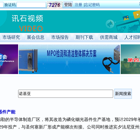
验证码:
注册
|
忘记密码
市场研究
展会信息
市场报告
期刊下载
供需商城
人才招
器件产能
的半导体制造厂区，将其改造为磷化铟光器件生产基地，预计2029年初完成整体收
029年投产，与圣何塞新厂形成产能梯次衔接。公司同时推进宾夕法尼亚州