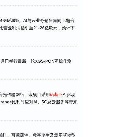
46%和9%。AI与云业务销售额同比翻倍
比营业利润指引至21-26亿欧元，预计下
6月已举行最新一轮XGS-PON互操作测
融合光传输网络。该项目采用
诺基亚
AI驱动
range比利时应对AI、5G及云服务等带来
合编排、可观测性、数字孪生及意图驱动型