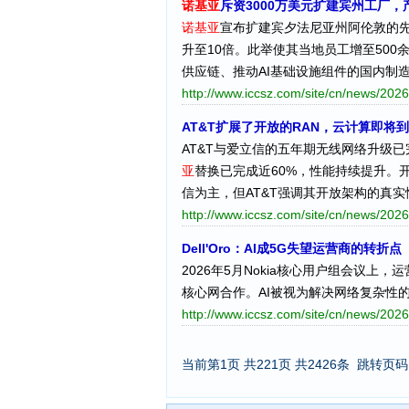
诺基亚
斥资3000万美元扩建宾州工厂，
诺基亚
宣布扩建宾夕法尼亚州阿伦敦的先
升至10倍。此举使其当地员工增至500
供应链、推动AI基础设施组件的国内制造
http://www.iccsz.com/site/cn/news/2
AT&T扩展了开放的RAN，云计算即将
AT&T与爱立信的五年期无线网络升级已
亚
替换已完成近60%，性能持续提升。
信为主，但AT&T强调其开放架构的真
http://www.iccsz.com/site/cn/news/2
Dell'Oro：AI成5G失望运营商的转折点
2026年5月Nokia核心用户组会议上，
核心网合作。AI被视为解决网络复杂性
http://www.iccsz.com/site/cn/news/2
当前第1页 共221页 共2426条
跳转页码