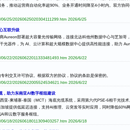
I服务，推动运营商自动化率超90%、业务开通时间降至4小时内。双方协
。
026/06/25/20260625020304111299.htm
2026/6/25
据中心互联升级
宽带运营商Aureon部署超大容量光传输网络，连接北达科他州数据中心与芝加哥，
ICE7 相干光器件，为 AI、云计算和超大规模数据中心提供高性能连接，助力 
026/06/22/20260622011333481493.htm
2026/6/22
的专利交叉许可协议。根据双方的协议，协议的条款是保密的。
026/06/22/20260622005524534621.htm
2026/6/22
光缆，助力东南亚AI数字枢纽建设
来西亚-柬埔寨-泰国（MCT）海底光缆系统，采用第六代PSE-6相干光技术
加坡提供低延迟连接，支持AI推理、云突发等实时应用，同时降低60%
AI和云数字服务枢纽。
026/06/18/20260618011309403257.htm
2026/6/18