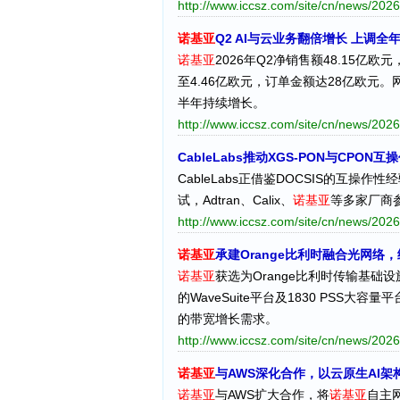
http://www.iccsz.com/site/cn/news/2
诺基亚
Q2 AI与云业务翻倍增长 上调全
诺基亚
2026年Q2净销售额48.15
至4.46亿欧元，订单金额达28亿欧元
半年持续增长。
http://www.iccsz.com/site/cn/news/2
CableLabs推动XGS-PON与CPON
CableLabs正借鉴DOCSIS的互操
试，Adtran、Calix、
诺基亚
等多家厂商参
http://www.iccsz.com/site/cn/news/2
诺基亚
承建Orange比利时融合光网络
诺基亚
获选为Orange比利时传输基
的WaveSuite平台及1830 PSS
的带宽增长需求。
http://www.iccsz.com/site/cn/news/2
诺基亚
与AWS深化合作，以云原生AI架
诺基亚
与AWS扩大合作，将
诺基亚
自主