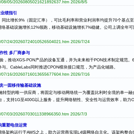
026/08/05/20260805021621892637.htm
2026/8/5
年业绩指引
亿欧元，同比增长9%（固定汇率），可比毛利率和营业利润率均提升70个基点至
。网络基础设施增长12%领跑，移动基础设施增长7%稳健。公司上调全年可
026/07/24/20260724010526504021.htm
2026/7/24
互操作性 多厂商参与
作性经验，推动XGS-PON产品的设备互通，并为未来相干PON技术制定规范。
与。CableLabs同时推进CPON模块接口规范，为产品化铺路。
026/07/16/20260716013655677604.htm
2026/7/16
，统一固移传输基础设施
础设施转型的唯一供应商，将固定与移动网络统一为覆盖比利时全境的单一
大容量平台，支持1G至400G以上服务，提升网络韧性、安全性与运营效率，助力O
026/07/03/20260703011338966350.htm
2026/7/3
构重塑电信运营
网络架构运行于AWS之上，助力运营商实现L4级网络自主化。该架构整