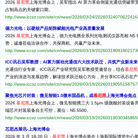
2026
慕尼黑
上海光博会上，吴军指出 AI 算力革命倒逼光通信突破带宽
占制高点的关键窗口期。
http://www.iccsz.com/site/cn/news/2026/03/24/2026032407062241
德力光电：以硬核产品矩阵赋能光电产业高质量发展
2026
慕尼黑
上海光博会上，德力光电携全系列光电测试仪器亮相 N5 
势，诚邀莅临洽谈合作，共探商机、共赢产业未来。
http://www.iccsz.com/site/cn/news/2026/03/19/2026031909180217
ICC讯石吴军教授：AI算力驱动光通信六大技术跃迁，共筑产业新未来
光通信行业专家、ICC讯石产业研究院吴军教授受邀登台，结合
慕尼黑
产业的演进与发展趋势，解读技术跃迁核心方向，并分享ICC讯石在
http://www.iccsz.com/site/cn/news/2026/03/19/2026031905515875
聚焦光芯片封装：微见智能1.5微米固晶机，成
慕尼黑
上海光博会焦点
2026
慕尼黑
上海光博会上，微见智能携三大 1.5μm 级旗舰封装
端芯片封装装备自主可控，展位：N5.5500。
http://www.iccsz.com/site/cn/news/2026/03/19/2026031903034586
芯思杰展讯-上海光博会
2026 年 3 月 18-20 日，
慕尼黑
上海光博会将在上海新国际博览中心举办，