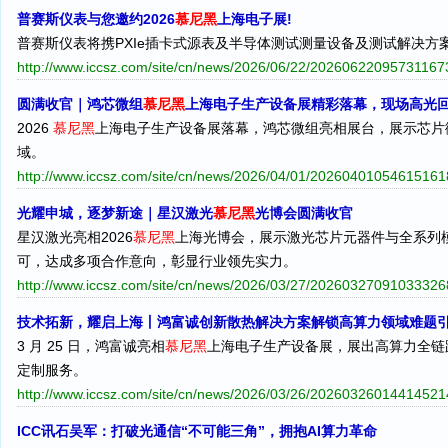
普赛斯仪表与您邀约2026
慕尼黑
上海电子展!
普赛斯仪表将携PXIe插卡式源表及半导体测试测量设备及测试解决方
http://www.iccsz.com/site/cn/news/2026/06/22/2026062209573116
圆满收官｜鸿芯微组
慕尼黑
上海电子生产设备展精彩落幕，现场高光
2026
慕尼黑
上海电子生产设备展落幕，鸿芯微组亮相展台，展示芯片
域。
http://www.iccsz.com/site/cn/news/2026/04/01/2026040105461516
光耀申城，逐梦新途｜星汉激光
慕尼黑
光博会圆满收官
星汉激光亮相2026
慕尼黑
上海光博会，展示激光芯片元器件与全系列模
可，达成多项合作意向，彰显行业领先实力。
http://www.iccsz.com/site/cn/news/2026/03/27/2026032709103332
技术拓新，耀启上海丨鸿富诚创新散热解决方案解锁高算力领域难题
3 月 25 日，鸿富诚亮相
慕尼黑
上海电子生产设备展，展出高算力全链
定制服务。
http://www.iccsz.com/site/cn/news/2026/03/26/2026032601441452
ICC讯石吴军：打破光通信“不可能三角”，拥抱AI算力革命