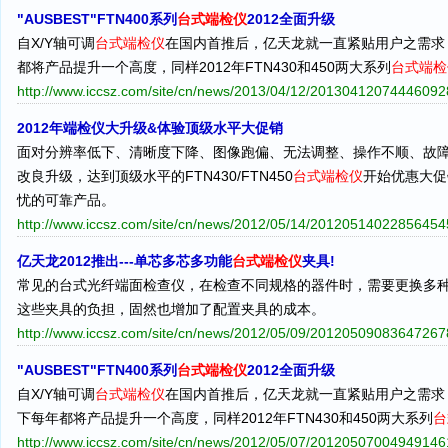
"AUSBEST"FTN400系列
台式端检仪
2012全面升级
自X/Y轴可调
台式端检仪
在国内首推后，亿天龙就一直紧贴用户之需求
都将产品提升一个高度，同样2012年FTN430和450两大系列
台式端检
http://www.iccsz.com/site/cn/news/2013/04/12/2013041207444609
2012年端检仪大升级&体验顶级水平大促销
面对分辨率低下、清晰度下降、图像跑偏、无法调整、操作不顺、故
改良升级，达到顶级水平的FTN430/FTN450
台式端检仪
开始优惠大促
忧的可靠产品。
http://www.iccsz.com/site/cn/news/2012/05/14/2012051402285645
亿天龙2012推出---单芯多芯多功能
台式端检仪
夹具!
常见的台式光纤端面检查仪，在检查不同规格的器件时，需要更换多
这些夹具的负担，固然也增加了配置夹具的成本。
http://www.iccsz.com/site/cn/news/2012/05/09/2012050908364726
"AUSBEST"FTN400系列
台式端检仪
2012全面升级
自X/Y轴可调
台式端检仪
在国内首推后，亿天龙就一直紧贴用户之需求
下每年都将产品提升一个高度，同样2012年FTN430和450两大系列
台
http://www.iccsz.com/site/cn/news/2012/05/07/2012050700494914