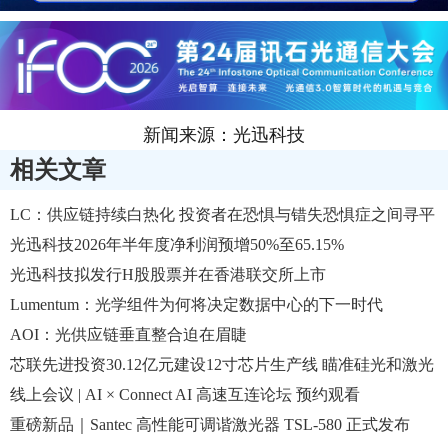
新闻来源：光迅科技
相关文章
LC：供应链持续白热化 投资者在恐惧与错失恐惧症之间寻平
衡
光迅科技2026年半年度净利润预增50%至65.15%
光迅科技拟发行H股股票并在香港联交所上市
Lumentum：光学组件为何将决定数据中心的下一时代
AOI：光供应链垂直整合迫在眉睫
芯联先进投资30.12亿元建设12寸芯片生产线 瞄准硅光和激光
驱动芯片
线上会议 | AI × Connect AI 高速互连论坛 预约观看
重磅新品｜Santec 高性能可调谐激光器 TSL-580 正式发布