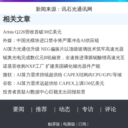
新闻来源：讯石光通讯网
相关文章
Arista Q226营收首破30亿美元
外媒：中国光模块进口禁令将严重冲击AI供应链
AI算力光通信升级 NEG偏振片以顶级玻璃技术筑牢高速光器
件品质
铌奥光电完成数亿元B轮融资，全速推进薄膜铌酸锂高速光互
联规模商用
诺基亚收购NXP工厂 扩建美国磷化铟光器件产能
微软：AI算力需求持续超供给 CAPEX结构向CPU/GPU等倾
斜
谷歌​：AI算力需求远超供给 CAPEX上调150亿美元
投资者质疑AI数据中心巨额支出回报前景
要闻
|
推荐
|
动态
|
专访
|
评论
触屏版
|
电脑版
|
订阅
|