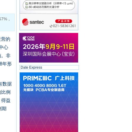
67%，
）运营的
中心
施。非
8年形
Date Express
有数据
的比例
，得益
测期