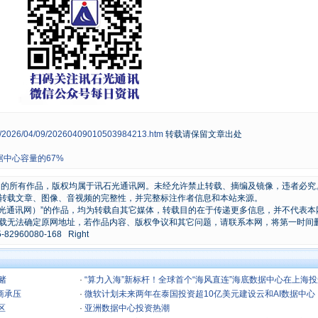
ws/2026/04/09/20260409010503984213.htm
转载请保留文章出处
据中心容量的67%
原创的所有作品，版权均属于讯石光通讯网。未经允许禁止转载、摘编及镜像，违者必究
转载文章、图像、音视频的完整性，并完整标注作者信息和本站来源。
石光通讯网）”的作品，均为转载自其它媒体，转载目的在于传递更多信息，并不代表本
载无法确定原网地址，若作品内容、版权争议和其它问题，请联系本网，将第一时间
0080-168 Right
赌
·
“算力入海”新标杆！全球首个“海风直连”海底数据中心在上海投
商承压
·
微软计划未来两年在泰国投资超10亿美元建设云和AI数据中心
区
·
亚洲数据中心投资热潮