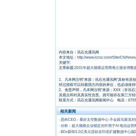
内容来自：讯石光通讯网
本文地址：
http://www.iccsz.com//Site/CN/Ne
关键字:
文章标题:
2031年超大规模运营商将占据全球数
1、凡本网注明“来源：讯石光通讯网”及标有
经过授权可以转载我方内容的单位，也必须保持
2、免责声明，凡本网注明“来源：XXX（非讯
其观点和对其真实性负责。因可能存在第三方转
联系方式：讯石光通讯网新闻中心 电话：0755-8296
相关新闻
·
思科CEO：看好太空数据中心 不会跟马斯克对
·
分析：超大规模企业锁定光纤用于AI 电信运营
·
BDx获得3.2亿美元贷款在印尼扩建数据中心园